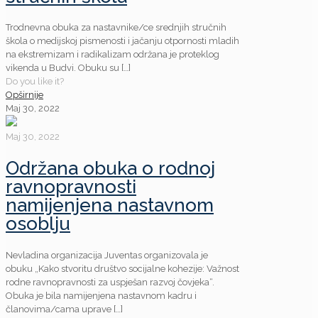
Trodnevna obuka za nastavnike/ce srednjih stručnih
škola o medijskoj pismenosti i jačanju otpornosti mladih
na ekstremizam i radikalizam održana je proteklog
vikenda u Budvi. Obuku su
[…]
Do you like it?
Opširnije
Maj 30, 2022
Maj 30, 2022
Održana obuka o rodnoj
ravnopravnosti
namijenjena nastavnom
osoblju
Nevladina organizacija Juventas organizovala je
obuku „Kako stvoritu društvo socijalne kohezije: Važnost
rodne ravnopravnosti za uspješan razvoj čovjeka“.
Obuka je bila namijenjena nastavnom kadru i
članovima/cama uprave
[…]