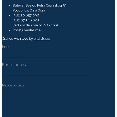
Bulevar Svetog Petra Cetinjskog 59
Podgorica, Crna Gora
+382 20 657 098
+382 67 346 605
(radnim danima od 08 - 16h)
info@juventas.me
Crafted with love by
bild studio