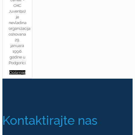
OKC
Juventas)
je
nevladina
organizacija
osnovana
29.
januara
1996.
godine u
Podgorici.
Opširnije
Kontaktirajte nas