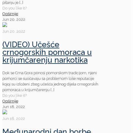
pitanju je
[…]
Do you like it?
Opširnije
Jun 20, 2022
Jun 20, 2022
(VIDEO) Učešće
crnogorskih pomoraca u
krijumčarenju narkotika
Dok se Crna Gora ponosi pomorskom tradicijom, njeni
pomorci se suočavaju sa problemom loše reputacije
kojoj su izloženi zbog učešća jednog dijela crnogorskih
pomoraca u krijumčarenju
[…]
Do you like it?
Opširnije
Jun 18, 2022
Jun 18, 2022
Međunarodni dan borbe