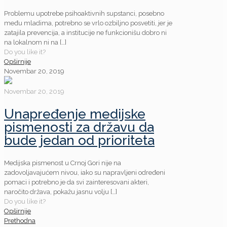
Problemu upotrebe psihoaktivnih supstanci, posebno
među mladima, potrebno se vrlo ozbiljno posvetiti, jer je
zatajila prevencija, a institucije ne funkcionišu dobro ni
na lokalnom ni na
[…]
Do you like it?
Opširnije
Novembar 20, 2019
Novembar 20, 2019
Unapređenje medijske
pismenosti za državu da
bude jedan od prioriteta
Medijska pismenost u Crnoj Gori nije na
zadovoljavajućem nivou, iako su napravljeni određeni
pomaci i potrebno je da svi zainteresovani akteri,
naročito država, pokažu jasnu volju
[…]
Do you like it?
Opširnije
Prethodna