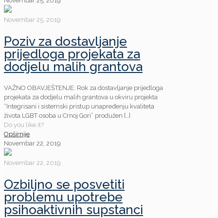
Novembar 25, 2019
Novembar 25, 2019
Poziv za dostavljanje
prijedloga projekata za
dodjelu malih grantova
VAŽNO OBAVJEŠTENJE: Rok za dostavljanje prijedloga
projekata za dodjelu malih grantova u okviru projekta
“Integrisani i sistemski pristup unapređenju kvaliteta
života LGBT osoba u Crnoj Gori” produžen
[…]
Do you like it?
Opširnije
Novembar 22, 2019
Novembar 22, 2019
Ozbiljno se posvetiti
problemu upotrebe
psihoaktivnih supstanci