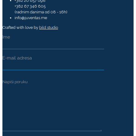
+382 20 657 098
+382 67 346 605
(radnim danima od 08 - 16h)
info@juventas.me
Crafted with love by
bild studio