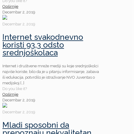
Do you like it?
Opširnije
Decembar 2, 2019
Decembar 2, 2019
Internet svakodnevno
koristi 93,3 odsto
srednjoškolaca
Internet i društvene mreže mediji su koje srednjoškolci
najviše koriste, bilo da je u pitanju informisanje, zabava
ili edukacija, potvrdilo je istraživanje NVO Juventas o
medijskoj
[…]
Do you like it?
Opširnije
Decembar 2, 2019
Decembar 2, 2019
Mladi sposobni da
prepoznaju nekvalitetan