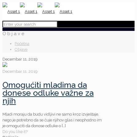
Objave
Početna
Objave
Decembar 11, 2019
Decembar 11, 2019
Omogućiti mladima da
donese odluke važne za
njih
Mladi moraju da budu vidljivi ne samo kroz izvještaje,
nego je potrebno da se čuje njihov glas i neophodno im
je omogućiti da donose odluke o
[…]
Do you like it?