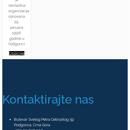
nevladina
organizacija
osnovana
29.
januara
1996.
godine u
Podgorici.
Opširnije
Kontaktirajte nas
Bulevar Svetog Petra Cetinjskog 59
Podgorica, Crna Gora