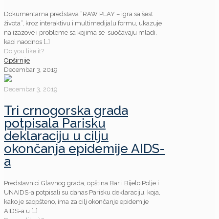
Dokumentarna predstava “RAW PLAY – igra sa šest
života”, kroz interaktivu i multimedijalu formu, ukazuje
na izazove i probleme sa kojima se suočavaju mladi,
kaoi naodnos
[…]
Do you like it?
Opširnije
Decembar 3, 2019
Decembar 3, 2019
Tri crnogorska grada
potpisala Parisku
deklaraciju u cilju
okončanja epidemije AIDS-
a
Predstavnici Glavnog grada, opština Bar i Bijelo Polje i
UNAIDS-a potpisali su danas Parisku deklaraciju, koja,
kako je saopšteno, ima za cilj okončanje epidemije
AIDS-a u
[…]