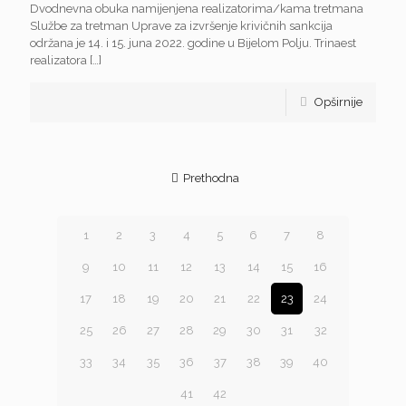
Dvodnevna obuka namijenjena realizatorima/kama tretmana
Službe za tretman Uprave za izvršenje krivičnih sankcija
održana je 14. i 15. juna 2022. godine u Bijelom Polju. Trinaest
realizatora
[…]
Opširnije
Prethodna
1
2
3
4
5
6
7
8
9
10
11
12
13
14
15
16
17
18
19
20
21
22
23
24
25
26
27
28
29
30
31
32
33
34
35
36
37
38
39
40
41
42