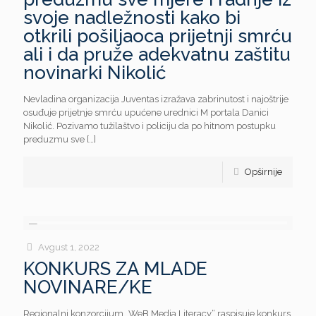
svoje nadležnosti kako bi
otkrili pošiljaoca prijetnji smrću
ali i da pruže adekvatnu zaštitu
novinarki Nikolić
Nevladina organizacija Juventas izražava zabrinutost i najoštrije
osuđuje prijetnje smrću upućene urednici M portala Danici
Nikolić. Pozivamo tužilaštvo i policiju da po hitnom postupku
preduzmu sve
[…]
Opširnije
Avgust 1, 2022
KONKURS ZA MLADE
NOVINARE/KE
Regionalni konzorcijum „WeB Media Literacy“ raspisuje konkurs