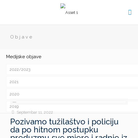
Objave
Medijske objave
2022/2023
2021
2020
2019
Septembar 11, 2022
Pozivamo tužilaštvo i policiju
da po hitnom postupku
preduzmu sve mjere i radnje iz