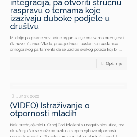
integracija, pa otvoriti stručnu
raspravu o temama koje
izazivaju duboke podjele u
društvu
Mi dolje potpisane nevladine organizacije pozivamo premijera i
članove i članice Vlade, predsjednicu i poslanike i poslanice
crnogorskog parlamenta da se uzdrže svakog poteza koji bi
[…]
Opširnije
Jun 27, 2022
(VIDEO) Istraživanje o
otpornosti mladih
Neki srednjoškolci u Crnoj Gori izloženi su negativnim uticajima
okruženja što se može odraziti na stepen njihove otpornosti
prema kriminalu. To pokazuju rezultati pilot istraživanja
[…]