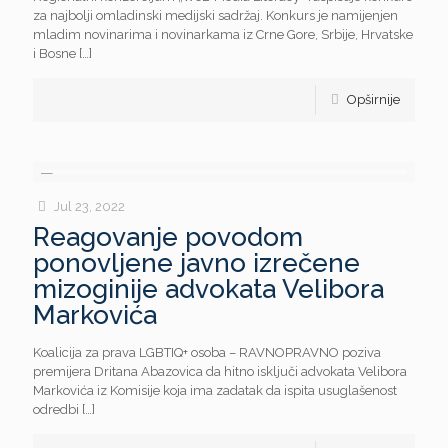
za najbolji omladinski medijski sadržaj. Konkurs je namijenjen
mladim novinarima i novinarkama iz Crne Gore, Srbije, Hrvatske
i Bosne
[…]
Opširnije
Jul 23, 2022
Reagovanje povodom
ponovljene javno izrečene
mizoginije advokata Velibora
Markovića
Koalicija za prava LGBTIQ+ osoba – RAVNOPRAVNO poziva
premijera Dritana Abazovica da hitno isključi advokata Velibora
Markovića iz Komisije koja ima zadatak da ispita usuglašenost
odredbi
[…]