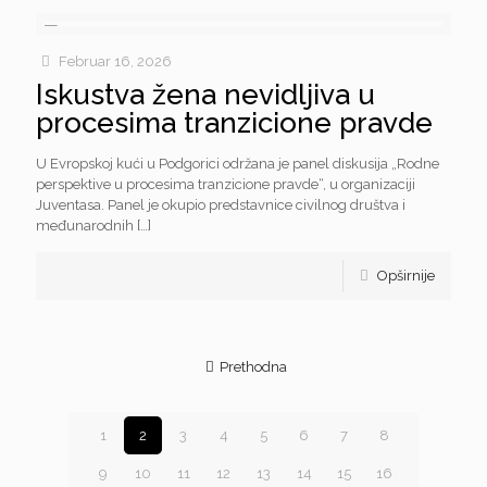
Februar 16, 2026
Iskustva žena nevidljiva u
procesima tranzicione pravde
U Evropskoj kući u Podgorici održana je panel diskusija „Rodne
perspektive u procesima tranzicione pravde“, u organizaciji
Juventasa. Panel je okupio predstavnice civilnog društva i
međunarodnih
[…]
Opširnije
Prethodna
1
2
3
4
5
6
7
8
9
10
11
12
13
14
15
16