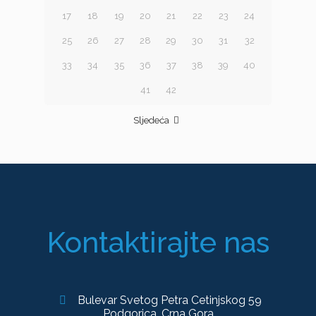
17
18
19
20
21
22
23
24
25
26
27
28
29
30
31
32
33
34
35
36
37
38
39
40
41
42
Sljedeća
Kontaktirajte nas
Bulevar Svetog Petra Cetinjskog 59
Podgorica, Crna Gora