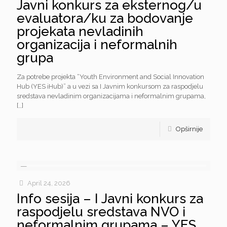
Javni konkurs za eksternog/u
evaluatora/ku za bodovanje
projekata nevladinih
organizacija i neformalnih
grupa
Za potrebe projekta “Youth Environment and Social Innovation
Hub (YES iHub)” a u vezi sa I Javnim konkursom za raspodjelu
sredstava nevladinim organizacijama i neformalnim grupama,
[…]
Opširnije
April 24, 2026
Info sesija – I Javni konkurs za
raspodjelu sredstava NVO i
neformalnim grupama – YES