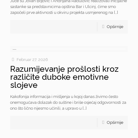
Juče su Jovan Bojović i Andrijana Radulović realizovali inicijalne
sastanke sa predstavnicima opština Bar i Ulcinj, čime smo
započeli prve aktivnosti u okviru projekta usmjerenog na
[…]
Opširnije
Februar 27, 2026
Razumijevanje prošlosti kroz
različite duboke emotivne
slojeve
Kakofonija informacija i mišljenja u kojoj danas živimo često
onemogućava dolazak do suštine i briše osjećaj odgovornosti za
ono što lično nijesmo učinili, a upravo u
[…]
Opširnije