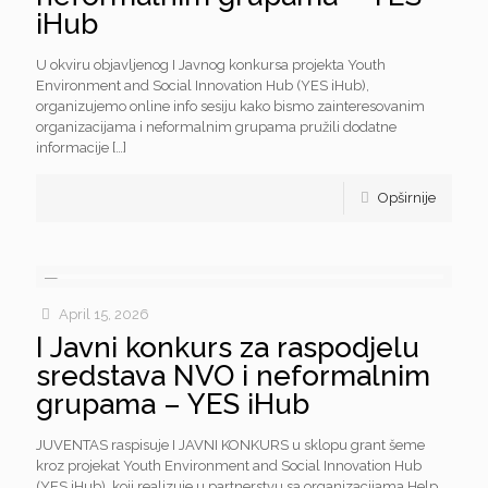
iHub
U okviru objavljenog I Javnog konkursa projekta Youth
Environment and Social Innovation Hub (YES iHub),
organizujemo online info sesiju kako bismo zainteresovanim
organizacijama i neformalnim grupama pružili dodatne
informacije
[…]
Opširnije
April 15, 2026
I Javni konkurs za raspodjelu
sredstava NVO i neformalnim
grupama – YES iHub
JUVENTAS raspisuje I JAVNI KONKURS u sklopu grant šeme
kroz projekat Youth Environment and Social Innovation Hub
(YES iHub), koji realizuje u partnerstvu sa organizacijama Help