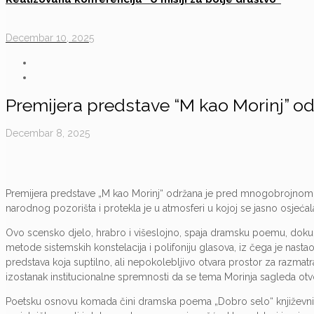
Decembar 10, 2025
Premijera predstave “M kao Morinj” 
Decembar 8, 2025
Premijera predstave „M kao Morinj“ održana je pred mnogobrojnom
narodnog pozorišta i protekla je u atmosferi u kojoj se jasno osjećal
Ovo scensko djelo, hrabro i višeslojno, spaja dramsku poemu, dokum
metode sistemskih konstelacija i polifoniju glasova, iz čega je nastao
predstava koja suptilno, ali nepokolebljivo otvara prostor za razmat
izostanak institucionalne spremnosti da se tema Morinja sagleda ot
Poetsku osnovu komada čini dramska poema „Dobro selo“ književnice