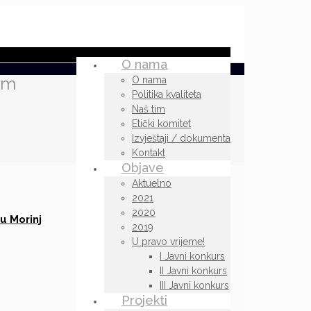
O nama
om
O nama
Politika kvaliteta
Naš tim
Etički komitet
Izvještaji / dokumenta
Kontakt
Objave
Aktuelno
2021
2020
u Morinj
2019
U pravo vrijeme!
I Javni konkurs
II Javni konkurs
III Javni konkurs
Projekti