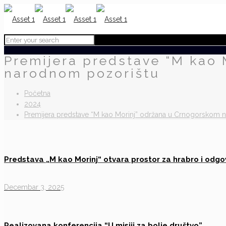
Premijera predstave “M kao
narodnom pozorištu
Početna
2024
Premijera predstave “M kao Morinj” održana u Crnogorskom 
Predstava „M kao Morinj“ otvara prostor za hrabro i odg
Decembar 3, 2025
Realizovana konferencija “U misiji za bolje društvo”