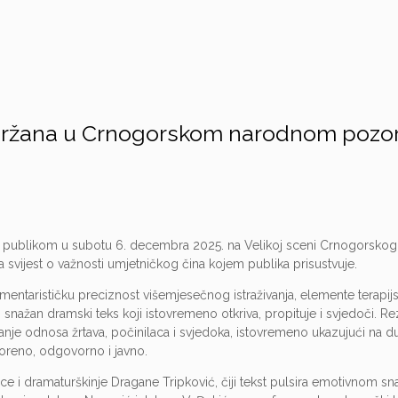
održana u Crnogorskom narodnom pozor
 publikom u subotu 6. decembra 2025. na Velikoj sceni Crnogorskog
a svijest o važnosti umjetničkog čina kojem publika prisustvuje.
entarističku preciznost višemjesečnog istraživanja, elemente terapij
 snažan dramski teks koji istovremeno otkriva, propituje i svjedoči. Rez
ranje odnosa žrtava, počinilaca i svjedoka, istovremeno ukazujući na d
voreno, odgovorno i javno.
 i dramaturškinje Dragane Tripković, čiji tekst pulsira emotivnom s