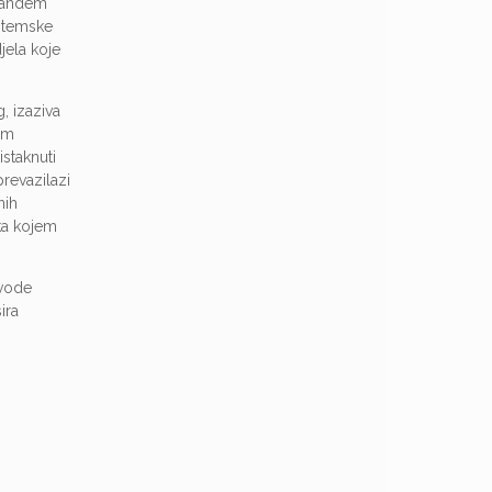
 tandem
istemske
jela koje
, izaziva
om
staknuti
prevazilazi
nih
tka kojem
ovode
ira