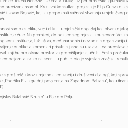
glumice Jelena Nenezić i Jelena V. Đukić, uz performersko-glumački
o precizan ansambl. Kreativni konsultant projekta je Filip Grinvald, s
ić i Jovan Bojović, koji su prepoznali važnost stvaranja umjetničkog d
šću.
osi samo estetiku, već i etiku – umjetnički događaj koji otvara dijalog
nstitucije ćute. Na premijeri, do posljednjeg mjesta ispunjenom Velik
ra, institucija, tužilaštva, međunarodnih i nevladinih organizacija i i
vljenje publike, a komentari prisutnih jasno su ukazivali da predstava 
at koji hrabro otvara prostor za promišljanje ključnih i često prećuta
 emocijom, a svako na sceni i u publici bio je svjestan značaja trenu
e s prošlošću kroz umjetnost, edukaciju i društveni dijalog“, koji spr
tive „Podrška EU izgradnji povjerenja na Zapadnom Balkanu“, koju finans
P).
islav Bulatović Strunjo” u Bijelom Polju.