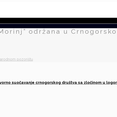
 Morinj” održana u Crnogorsk
narodnom pozorištu
ovorno suočavanje crnogorskog društva sa zločinom u logor