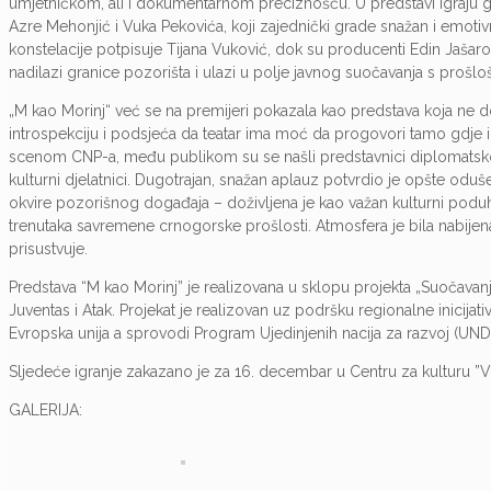
umjetničkom, ali i dokumentarnom preciznošću. U predstavi igraju 
Azre Mehonjić i Vuka Pekovića, koji zajednički grade snažan i emotivn
konstelacije potpisuje Tijana Vuković, dok su producenti Edin Jašarov
nadilazi granice pozorišta i ulazi u polje javnog suočavanja s prošlo
„M kao Morinj“ već se na premijeri pokazala kao predstava koja ne don
introspekciju i podsjeća da teatar ima moć da progovori tamo gdje i
scenom CNP-a, među publikom su se našli predstavnici diplomatskog ko
kulturni djelatnici. Dugotrajan, snažan aplauz potvrdio je opšte oduše
okvire pozorišnog događaja – doživljena je kao važan kulturni poduhv
trenutaka savremene crnogorske prošlosti. Atmosfera je bila nabijena
prisustvuje.
Predstava “M kao Morinj” je realizovana u sklopu projekta „Suočavanj
Juventas i Atak. Projekat je realizovan uz podršku regionalne inicija
Evropska unija a sprovodi Program Ujedinjenih nacija za razvoj (UND
Sljedeće igranje zakazano je za 16. decembar u Centru za kulturu ”Voj
GALERIJA: