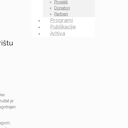
Projekti
Donatori
Partneri
Programi
Publikacije
Arhiva
ištu
ske
ultat je
ugotrajan
nagom,