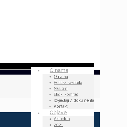
O nama
O nama
Politika kvaliteta
Naš tim
Etički komitet
Izvještaji / dokumenta
Kontakt
Objave
Aktuelno
2021