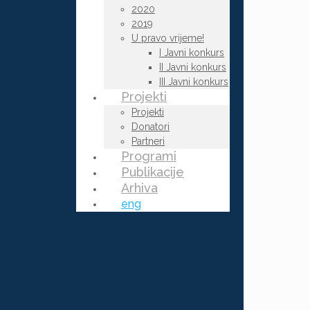
2020
2019
U pravo vrijeme!
I Javni konkurs
II Javni konkurs
III Javni konkurs
Projekti
Projekti
Donatori
Partneri
Programi
Publikacije
Arhiva
eng