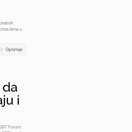
ionalnih
nicima/ama u
Opširnije
 da
ju i
 LGBT Forum