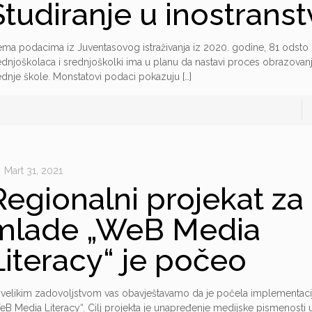
Studiranje u inostrans
ema podacima iz Juventasovog istraživanja iz 2020. godine, 81 odsto
ednjoškolaca i srednjoškolki ima u planu da nastavi proces obrazovan
ednje škole. Monstatovi podaci pokazuju
[…]
Mart 31, 2021
Regionalni projekat za
mlade „WeB Media
Literacy“ je počeo
 velikim zadovoljstvom vas obavještavamo da je počela implementacij
eB Media Literacy“. Cilj projekta je unapređenje medijske pismenosti u