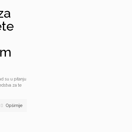
za
ete
im
d su u pitanju
edstva za te
Opširnije