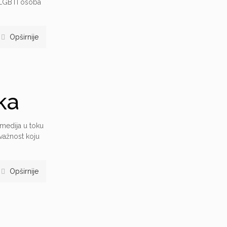
i LGBTI osoba
Opširnije
ka
 medija u toku
važnost koju
Opširnije