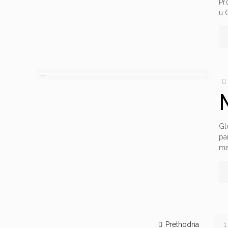
Pr
u 
Gl
pa
me
Prethodna
1