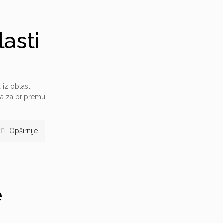
lasti
 iz oblasti
ma za pripremu
Opširnije
e