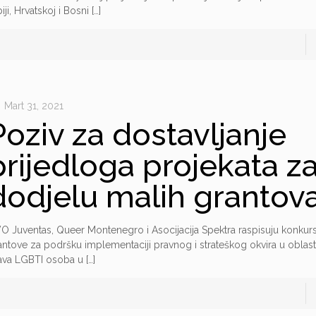
iji, Hrvatskoj i Bosni
[…]
Mart 31, 2021
Poziv za dostavljanje
prijedloga projekata z
dodjelu malih grantov
O Juventas, Queer Montenegro i Asocijacija Spektra raspisuju konkur
antove za podršku implementaciji pravnog i strateškog okvira u oblasti
ava LGBTI osoba u
[…]