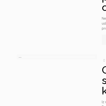
Ne
us
pr
Iz