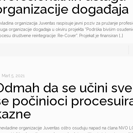
organizacije događaja
vladina organizacija Juventas raspisuje javni poziv za pružanje profes
luga organizacije događaja u okviru projekta “Podrška bivšim osuđe
ocesu društvene reintegracije: Re-Cover”. Projekat je finansiran
[…]
Mart 5, 2021
Odmah da se učini sve
se počinioci procesuira
kazne
 nevladine organizacije Juventas oštro osuđuju napad na člana NVO