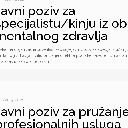
Javni poziv za
specijalistu/kinju iz ob
mentalnog zdravlja
vladina organizacija Juventas raspisuje javni poziv za specijalistu/kinju
ntalnog zdravlja u cilju pružanja direktne podrške zatvorenicima/ca
 izlazak iz zatvora, te bivšim
[…]
Mart 5, 2021
Javni poziv za pružanj
profesionalnih usluga