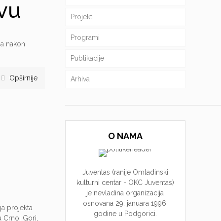
tvu
Projekti
Programi
ja nakon
Publikacije
Opširnije
Arhiva
O NAMA
Juventas (ranije Omladinski
kulturni centar - OKC Juventas)
je nevladina organizacija
osnovana 29. januara 1996.
a projekta
godine u Podgorici.
 Crnoj Gori,