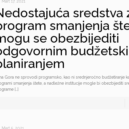
Mart 17, 2021
Nedostajuća sredstva 
program smanjenja št
mogu se obezbijediti
odgovornim budžetsk
planiranjem
na Gora ne sprovodi programsko, kao ni srednjeročno budžetiranje ka
ogrami smanjenja štete, a nadležne institucije mogle bi obezbijediti sr
ograme
[…]
Mart 5, 2021