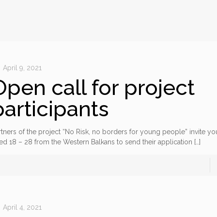
April 9, 2021
Open call for project
participants
rtners of the project “No Risk, no borders for young people” invite 
ed 18 – 28 from the Western Balkans to send their application
[…]
April 4, 2021