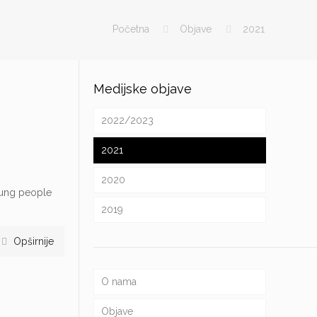
Početna
Objave
2021
Medijske objave
2022/2023
2021
2020
young people
2019
Opširnije
O nama
Objave