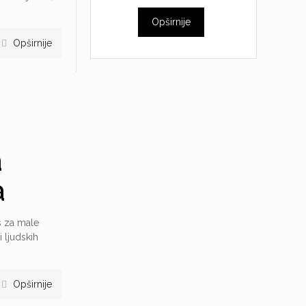
Opširnije
Opširnije
a
a
s za male
 ljudskih
Opširnije