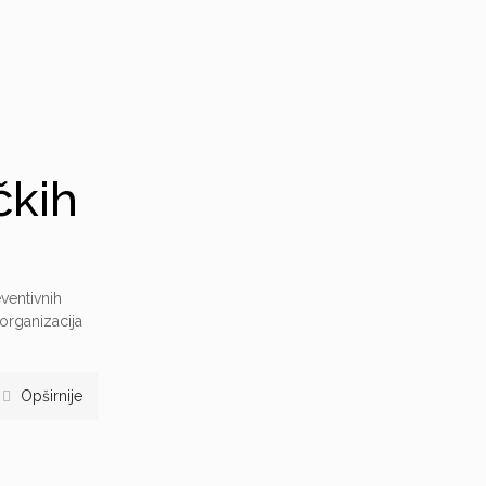
čkih
eventivnih
organizacija
Opširnije