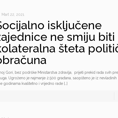
Mart 22, 2021
Socijalno isključene
zajednice ne smiju biti
kolateralna šteta politi
obračuna
noj Gori, bez podrške Ministarstva zdravlja, prijeti prekid rada svih pr
luga. Ugroženo je najmanje 2.500 građana, saopšteno je iz nevladinih 
je godinama kvalitetno i vrijedno rade
[…]