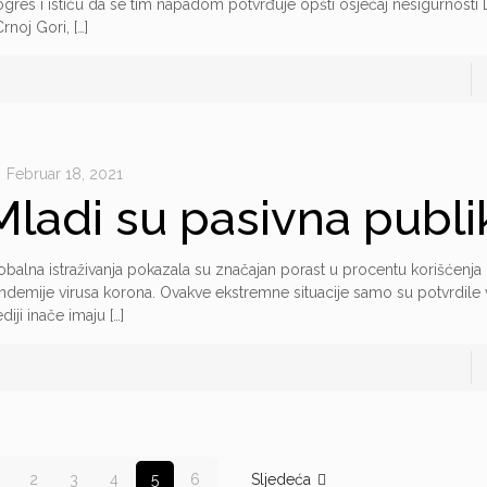
ogres i ističu da se tim napadom potvrđuje opšti osjećaj nesigurnost
Crnoj Gori,
[…]
Februar 18, 2021
Mladi su pasivna publi
obalna istraživanja pokazala su značajan porast u procentu korišćenja
ndemije virusa korona. Ovakve ekstremne situacije samo su potvrdile 
diji inače imaju
[…]
2
3
4
5
6
Sljedeća