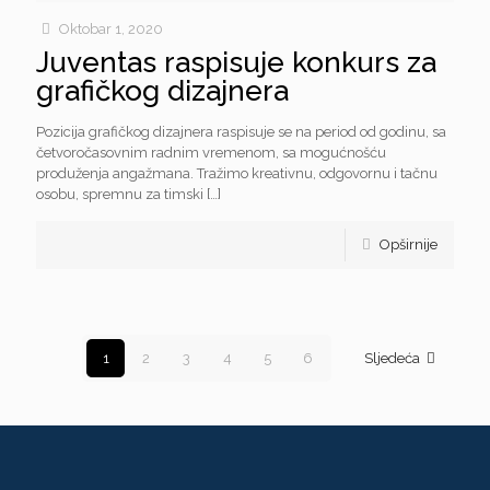
Oktobar 1, 2020
Juventas raspisuje konkurs za
grafičkog dizajnera
Pozicija grafičkog dizajnera raspisuje se na period od godinu, sa
četvoročasovnim radnim vremenom, sa mogućnošću
produženja angažmana. Tražimo kreativnu, odgovornu i tačnu
osobu, spremnu za timski
[…]
Opširnije
1
2
3
4
5
6
Sljedeća