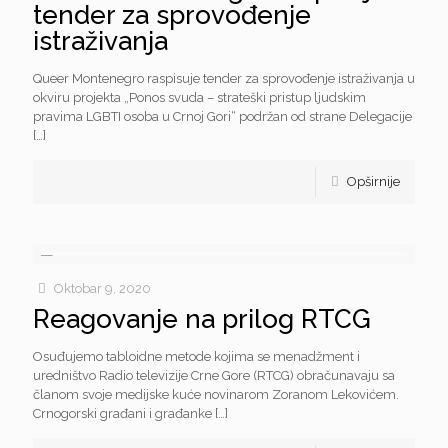
tender za sprovođenje
istraživanja
Queer Montenegro raspisuje tender za sprovođenje istraživanja u
okviru projekta „Ponos svuda – strateški pristup ljudskim
pravima LGBTI osoba u Crnoj Gori“ podržan od strane Delegacije
[…]
Opširnije
Oktobar 9, 2020
Reagovanje na prilog RTCG
Osuđujemo tabloidne metode kojima se menadžment i
uredništvo Radio televizije Crne Gore (RTCG) obračunavaju sa
članom svoje medijske kuće novinarom Zoranom Lekovićem.
Crnogorski građani i građanke
[…]