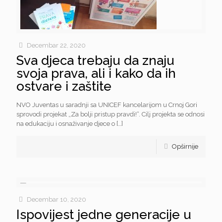
Decembar 22, 2020
Sva djeca trebaju da znaju
svoja prava, ali i kako da ih
ostvare i zaštite
NVO Juventas u saradnji sa UNICEF kancelarijom u Crnoj Gori
sprovodi projekat „Za bolji pristup pravdi!“. Cilj projekta se odnosi
na edukaciju i osnaživanje djece o
[…]
Opširnije
Decembar 10, 2020
Ispovijest jedne generacije u