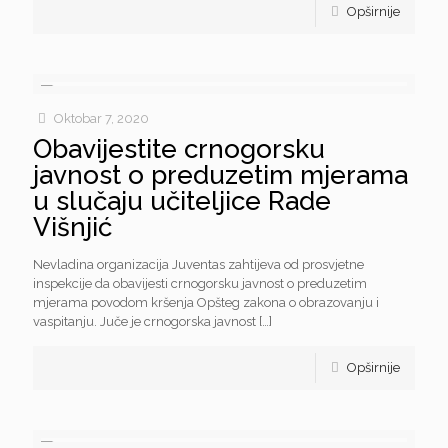
Opširnije
Oktobar 7, 2020
Obavijestite crnogorsku
javnost o preduzetim mjerama
u slučaju učiteljice Rade
Višnjić
Nevladina organizacija Juventas zahtijeva od prosvjetne
inspekcije da obavijesti crnogorsku javnost o preduzetim
mjerama povodom kršenja Opšteg zakona o obrazovanju i
vaspitanju. Juče je crnogorska javnost
[…]
Opširnije