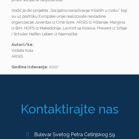
Vodič je dio projekta „Socijalno osnaživanje mladih u riziku“ koji
su uz podršku Evropske unije realizovale nevladine
organizacije Juventas iz Crne Gore, ARSIS iz Albanije, Margina
iz BiH, HOPS iz Makedonije, Lavirint sa Kosova, Prevent iz Srbije
i Schuler Helfen Leben iz Njemačke.
Autori/ke:
Violeta Kola
ARSIS
Godina izdavanja:
2017.
Kontaktirajte nas
Bulevar Svetog Petra Cetinjskog 59