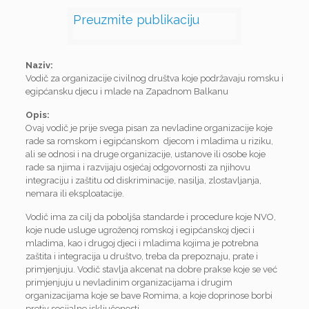
Preuzmite publikaciju
Naziv:
Vodič za organizacije civilnog društva koje podržavaju romsku i
egipćansku djecu i mlade na Zapadnom Balkanu
Opis:
Ovaj vodič je prije svega pisan za nevladine organizacije koje
rade sa romskom i egipćanskom djecom i mladima u riziku,
ali se odnosi i na druge organizacije, ustanove ili osobe koje
rade sa njima i razvijaju osjećaj odgovornosti za njihovu
integraciju i zaštitu od diskriminacije, nasilja, zlostavljanja,
nemara ili eksploatacije.
Vodič ima za cilj da poboljša standarde i procedure koje NVO,
koje nude usluge ugroženoj romskoj i egipćanskoj djeci i
mladima, kao i drugoj djeci i mladima kojima je potrebna
zaštita i integracija u društvo, treba da prepoznaju, prate i
primjenjuju. Vodič stavlja akcenat na dobre prakse koje se već
primjenjuju u nevladinim organizacijama i drugim
organizacijama koje se bave Romima, a koje doprinose borbi
protiv socijalne isključenosti.