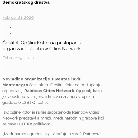
demokratskog društva
Februar 21, 2020
Čestitali Opštini Kotor na pristupanju
organizaciji Rainbow Cities Network
Februar 19, 2020
Nevladine organizacije Juventas i Kvir
Montenegro
čestitale su Opštini Kotor na pristupanju
organizaciji
Rainbow Cities Network
, čiji je cilj, kako
je saopšteno, razmjena iskustva i znanja evropskih
gradova o LGBTIQ+ politici.
Iz Opštine Kotor je ranije saopšteno da Rainbow Cities
Network predstavlja mrežu međunarodnih gradova koji
se bave LGBTIQ+ politikom.
„Međunarodni gradovi koji sarađuju u mreži Rainbow