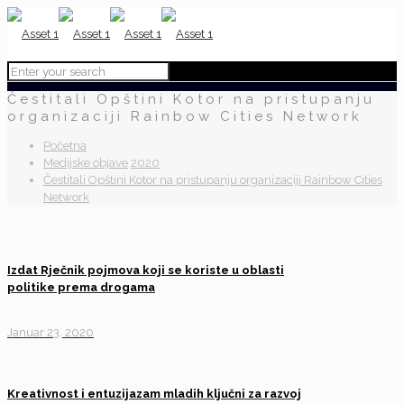
Čestitali Opštini Kotor na pristupanju
organizaciji Rainbow Cities Network
Početna
Medijske objave
2020
Čestitali Opštini Kotor na pristupanju organizaciji Rainbow Cities
Network
Izdat Rječnik pojmova koji se koriste u oblasti
politike prema drogama
Januar 23, 2020
Kreativnost i entuzijazam mladih ključni za razvoj