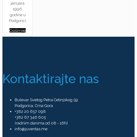
januara
1996.
godine u
Podgorici.
Opširnije
Kontaktirajte nas
Bulevar Svetog Petra Cetinjskog 59
Podgorica, Crna Gora
+382 20 657 098
+382 67 346 605
(radnim danima od 08 - 16h)
info@juventas.me