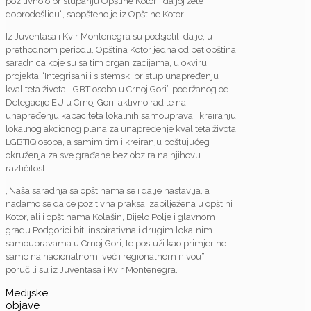
pozitivno o pristupanju Opštine Kotor i da joj žele
dobrodošlicu“, saopšteno je iz Opštine Kotor.
Iz Juventasa i Kvir Montenegra su podsjetili da je, u
prethodnom periodu, Opština Kotor jedna od pet opština
saradnica koje su sa tim organizacijama, u okviru
projekta “Integrisani i sistemski pristup unapređenju
kvaliteta života LGBT osoba u Crnoj Gori” podržanog od
Delegacije EU u Crnoj Gori, aktivno radile na
unapređenju kapaciteta lokalnih samouprava i kreiranju
lokalnog akcionog plana za unapređenje kvaliteta života
LGBTIQ osoba, a samim tim i kreiranju poštujućeg
okruženja za sve građane bez obzira na njihovu
različitost.
„Naša saradnja sa opštinama se i dalje nastavlja, a
nadamo se da će pozitivna praksa, zabilježena u opštini
Kotor, ali i opštinama Kolašin, Bijelo Polje i glavnom
gradu Podgorici biti inspirativna i drugim lokalnim
samoupravama u Crnoj Gori, te posluži kao primjer ne
samo na nacionalnom, već i regionalnom nivou“,
poručili su iz Juventasa i Kvir Montenegra.
Medijske
objave