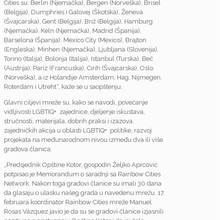
Cities su: Berlin (Njemačka), Bergen (Norveška), Brisel
(Belgija), Dumphries i Galovej (Škotska), Ženeva
(Švajcarska), Gent (Belgija), Briž (Belgija), Hamburg
(Njemačka), Keln (Njemačka), Madrid (Španija),
Barselona (Španija), Mexico City (Mexico), Brajton
(Engleska), Minhen (Njemačka), Ljubljana (Slovenija),
Torino (Italija), Bolonja (Italija), Istanbul (Turska), Beč
(Austrija), Pariz (Francuska), Cirih (Švajcarska), Oslo
(Norveška), a iz Holandije Amsterdam, Hag, Nijmegen,
Roterdam i Utreht“, kaže se u saopštenju.
Glavni ciljevi mreže su, kako se navodi, povećanje
vidljivosti LGBTIQ+ zajednice, djeljenje iskustava,
stručnosti, materijala, dobrih praksi i izazova,
zajedničkih akcija u oblasti LGBTIQ+ politike, razvoj
projekata na međunarodnom nivou između dva ili više
gradova članica.
„Predsjednik Opštine Kotor, gospodin Željko Aprcović
potpisao je Memorandum o saradnji sa Rainbow Cities
Network. Nakon toga gradovi članice su imali 30 dana
da glasaju o ulasku našeg grada u navedenu mrežu. 17.
februara koordinator Rainbow Cities mreže Manuel
Rosas Vázquez javio je da su se gradovi članice izjasnili