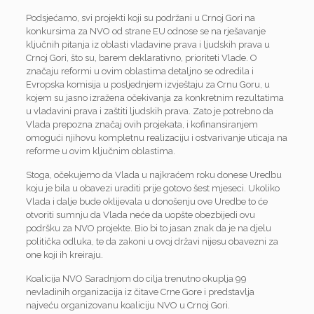
Podsjećamo, svi projekti koji su podržani u Crnoj Gori na
konkursima za NVO od strane EU odnose se na rješavanje
ključnih pitanja iz oblasti vladavine prava i ljudskih prava u
Crnoj Gori, što su, barem deklarativno, prioriteti Vlade. O
značaju reformi u ovim oblastima detaljno se odredila i
Evropska komisija u posljednjem izvještaju za Crnu Goru, u
kojem su jasno izražena očekivanja za konkretnim rezultatima
u vladavini prava i zaštiti ljudskih prava. Zato je potrebno da
Vlada prepozna značaj ovih projekata, i kofinansiranjem
omogući njihovu kompletnu realizaciju i ostvarivanje uticaja na
reforme u ovim ključnim oblastima.
Stoga, očekujemo da Vlada u najkraćem roku donese Uredbu
koju je bila u obavezi uraditi prije gotovo šest mjeseci. Ukoliko
Vlada i dalje bude oklijevala u donošenju ove Uredbe to će
otvoriti sumnju da Vlada neće da uopšte obezbijedi ovu
podršku za NVO projekte. Bio bi to jasan znak da je na djelu
politička odluka, te da zakoni u ovoj državi nijesu obavezni za
one koji ih kreiraju.
Koalicija NVO Saradnjom do cilja trenutno okuplja 99
nevladinih organizacija iz čitave Crne Gore i predstavlja
najveću organizovanu koaliciju NVO u Crnoj Gori.