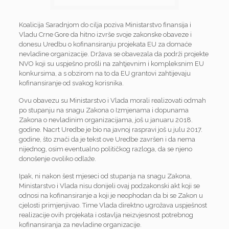
Koalicija Saradnjom do cilja poziva Ministarstvo finansija i
Vladu Crne Gore da hitno izvrše svoje zakonske obaveze i
donesu Uredbu o kofinansiranju projekata EU za domaće
nevladine organizacije.
Država se obavezala da podrži projekte
NVO koji su uspješno prošli na zahtjevnim i kompleksnim EU
konkursima, a s obzirom na to da EU grantovi zahtijevaju
kofinansiranje od svakog korisnika.
Ovu obavezu su Ministarstvo i Vlada morali realizovati odmah
po stupanju na snagu Zakona o Izmjenama i dopunama
Zakona o nevladinim organizacijama, još u januaru 2018.
godine. Nacrt Uredbe je bio na javnoj raspravi još u julu 2017.
godine, što znači da je tekst ove Uredbe završen i da nema
nijednog, osim eventualno političkog razloga, da se njeno
donošenje ovoliko odlaže.
Ipak, ni nakon šest mjeseci od stupanja na snagu Zakona,
Ministarstvo i Vlada nisu donijeli ovaj podzakonski akt koji se
odnosi na kofinansiranje a koji je neophodan da bi se Zakon u
cjelosti primjenjivao. Time Vlada direktno ugrožava uspješnost
realizacije ovih projekata i ostavlja neizvjesnost potrebnog
kofinansiranja za nevladine organizacije.