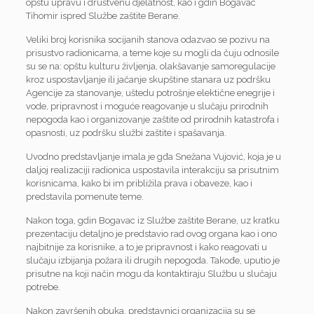
opštu upravu i društvenu djelatnost, kao i gdin Bogavac
Tihomir ispred Službe zaštite Berane.
Veliki broj korisnika socijanih stanova odazvao se pozivu na
prisustvo radionicama, a teme koje su mogli da čuju odnosile
su se na: opštu kulturu življenja, olakšavanje samoregulacije
kroz uspostavljanje ili jačanje skupštine stanara uz podršku
Agencije za stanovanje, uštedu potrošnje elektične enegrije i
vode, pripravnost i moguće reagovanje u slučaju prirodnih
nepogoda kao i organizovanje zaštite od prirodnih katastrofa i
opasnosti, uz podršku službi zaštite i spašavanja.
Uvodno predstavljanje imala je gđa Snežana Vujović, koja je u
daljoj realizaciji radionica uspostavila interakciju sa prisutnim
korisnicama, kako bi im približila prava i obaveze, kao i
predstavila pomenute teme.
Nakon toga, gdin Bogavac iz Službe zaštite Berane, uz kratku
prezentaciju detaljno je predstavio rad ovog organa kao i ono
najbitnije za korisnike, a to je pripravnost i kako reagovati u
slučaju izbijanja požara ili drugih nepogoda. Takođe, uputio je
prisutne na koji način mogu da kontaktiraju Službu u slučaju
potrebe.
Nakon završenih obuka, predstavnici organizacija su se