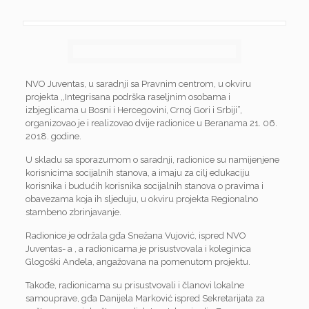
NVO Juventas, u saradnji sa Pravnim centrom, u okviru
projekta ,,Integrisana podrška raseljnim osobama i
izbjeglicama u Bosni i Hercegovini, Crnoj Gori i Srbiji”,
organizovao je i realizovao dvije radionice u Beranama 21. 06.
2018. godine.
U skladu sa sporazumom o saradnji, radionice su namijenjene
korisnicima socijalnih stanova, a imaju za cilj edukaciju
korisnika i budućih korisnika socijalnih stanova o pravima i
obavezama koja ih sljeduju, u okviru projekta Regionalno
stambeno zbrinjavanje.
Radionice je održala gđa Snežana Vujović, ispred NVO
Juventas- a , a radionicama je prisustvovala i koleginica
Glogoški Anđela, angažovana na pomenutom projektu.
Takođe, radionicama su prisustvovali i članovi lokalne
samouprave, gđa Danijela Marković ispred Sekretarijata za