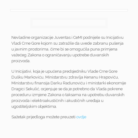
Nevladine organizacije Juventas i CeMI podnijele su Inicijativu
Vladi Crne Gore kojom su zatražile da uvede zabranu pušenja
u javnim prostorima, čime bi se omogućila puna primjena
važećeg Zakona o ograničavanju upotrebe duvanskih
proizvoda.
U Inicijativi, koja je upućena predsjedniku Vlade Crne Gore
Dušku Markoviću, Ministarstvu zdravlja Kenanu Hrapoviću,
Ministarstvu finansija Darku Radunoviću i ministarki ekonomije
Dragici Sekulić, ocjenjuje se da je potrebno da Vlada pokrene
proceduru izmjene Zakona o taksama na upotrebu duvanskih
proizvoda i elektroakustičnih i akustičnih uređaja u
ugostiteljskim objektima.
Sažetak prijedloga možete preuzeti
ovdje