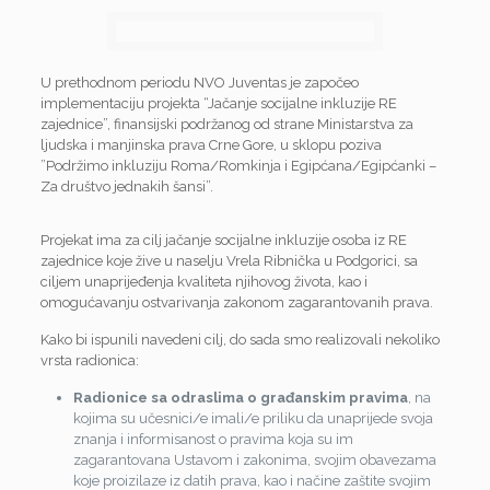
U prethodnom periodu NVO Juventas je započeo
implementaciju projekta “Jačanje socijalne inkluzije RE
zajednice”, finansijski podržanog od strane Ministarstva za
ljudska i manjinska prava Crne Gore, u sklopu poziva
”Podržimo inkluziju Roma/Romkinja i Egipćana/Egipćanki –
Za društvo jednakih šansi”.
Projekat ima za cilj jačanje socijalne inkluzije osoba iz RE
zajednice koje žive u naselju Vrela Ribnička u Podgorici, sa
ciljem unaprijeđenja kvaliteta njihovog života, kao i
omogućavanju ostvarivanja zakonom zagarantovanih prava.
Kako bi ispunili navedeni cilj, do sada smo realizovali nekoliko
vrsta radionica:
Radionice sa odraslima o građanskim pravima
, na
kojima su učesnici/e imali/e priliku da unaprijede svoja
znanja i informisanost o pravima koja su im
zagarantovana Ustavom i zakonima, svojim obavezama
koje proizilaze iz datih prava, kao i načine zaštite svojim