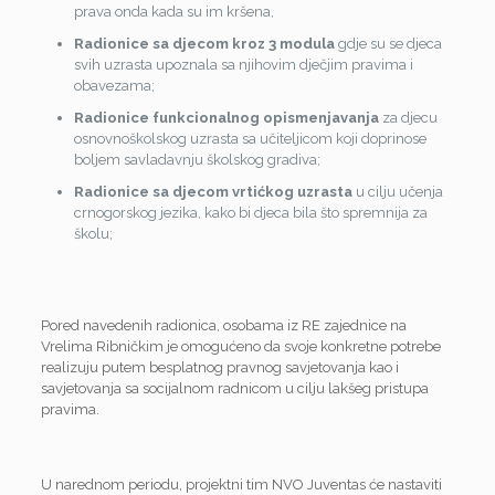
prava onda kada su im kršena,
Radionice sa djecom kroz 3 modula
gdje su se djeca
svih uzrasta upoznala sa njihovim dječjim pravima i
obavezama;
Radionice funkcionalnog opismenjavanja
za djecu
osnovnoškolskog uzrasta sa učiteljicom koji doprinose
boljem savladavnju školskog gradiva;
Radionice sa djecom vrtićkog uzrasta
u cilju učenja
crnogorskog jezika, kako bi djeca bila što spremnija za
školu;
Pored navedenih radionica, osobama iz RE zajednice na
Vrelima Ribničkim je omogućeno da svoje konkretne potrebe
realizuju putem besplatnog pravnog savjetovanja kao i
savjetovanja sa socijalnom radnicom u cilju lakšeg pristupa
pravima.
U narednom periodu, projektni tim NVO Juventas će nastaviti