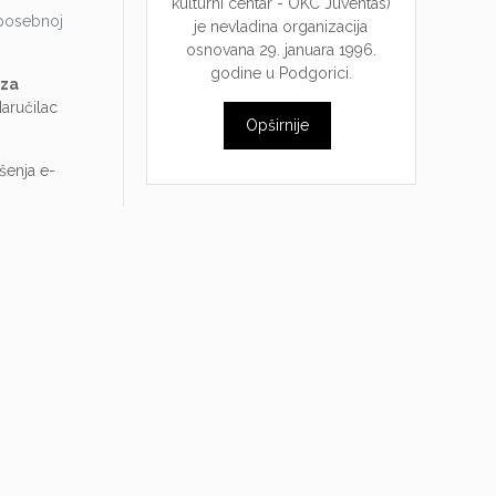
kulturni centar - OKC Juventas)
 posebnoj
je nevladina organizacija
osnovana 29. januara 1996.
godine u Podgorici.
 za
Naručilac
Opširnije
šenja e-