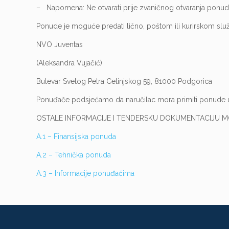
– Napomena: Ne otvarati prije zvaničnog otvaranja ponu
Ponude je moguće predati lično, poštom ili kurirskom sl
NVO Juventas
(Aleksandra Vujačić)
Bulevar Svetog Petra Cetinjskog 59, 81000 Podgorica
Ponuđače podsjećamo da naručilac mora primiti ponude u 
OSTALE INFORMACIJE I TENDERSKU DOKUMENTACIJU 
A.1 – Finansijska ponuda
A.2 – Tehnička ponuda
A.3 – Informacije ponuđačima