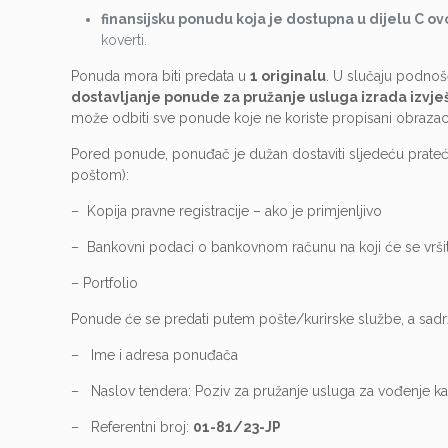
finansijsku ponudu koja je dostupna u dijelu C 
koverti.
Ponuda mora biti predata u
1 originalu
. U slučaju podno
dostavljanje ponude za pružanje usluga izrada izvje
može odbiti sve ponude koje ne koriste propisani obrazac
Pored ponude, ponuđač je dužan dostaviti sljedeću prateć
poštom):
– Kopija pravne registracije – ako je primjenljivo
– Bankovni podaci o bankovnom računu na koji će se vršiti
– Portfolio
Ponude će se predati putem pošte/kurirske službe, a sadrž
– Ime i adresa ponuđača
– Naslov tendera: Poziv za pružanje usluga za vođenje 
– Referentni broj:
01-81/23-JP