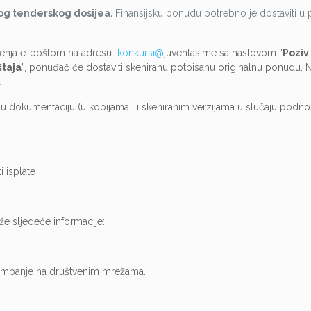
ovog tenderskog dosijea.
Finansijsku ponudu potrebno je dostaviti u
šenja e-poštom na adresu
konkursi@
juventas.me sa naslovom “
Poziv
štaja
”, ponuđač će dostaviti skeniranu potpisanu originalnu ponudu. 
.
u dokumentaciju (u kopijama ili skeniranim verzijama u slučaju podno
 isplate
e sljedeće informacije:
kampanje na društvenim mrežama.