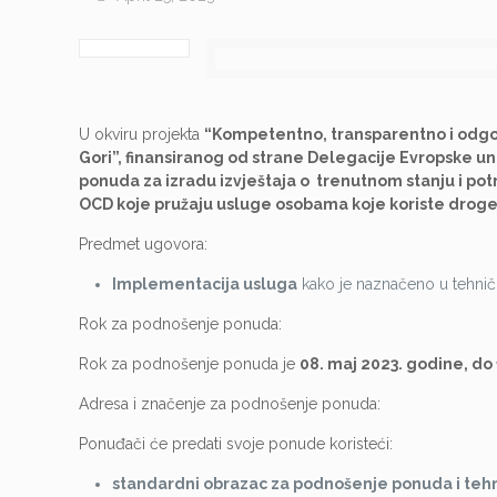
U okviru projekta
“Kompetentno, transparentno i odgov
Gori”, finansiranog od strane Delegacije Evropske un
ponuda za i
zradu izvještaja o
trenutnom stanju i po
OCD koje pružaju usluge osobama koje koriste drog
Predmet ugovora:
Implementacija usluga
kako je naznačeno u tehnič
Rok za podnošenje ponuda:
Rok za podnošenje ponuda je
08. maj 2023. godine, do
Adresa i značenje za podnošenje ponuda:
Ponuđači će predati svoje ponude koristeći:
standardni obrazac za podnošenje ponuda i teh