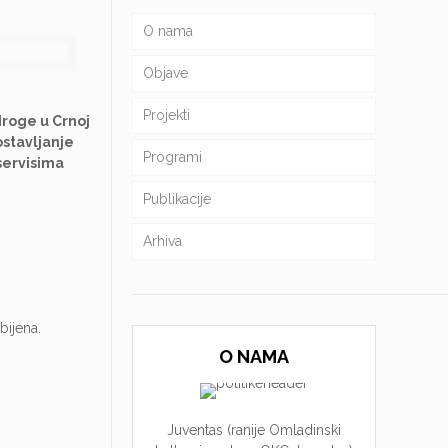
O nama
Objave
Projekti
droge u Crnoj
ostavljanje
Programi
servisima
Publikacije
Arhiva
bijena.
O NAMA
Juventas (ranije Omladinski