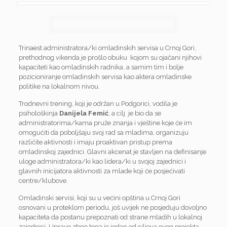
Trinaest administratora/ki omladinskih servisa u Crnoj Gori,
prethodnog vikenda je prošlo obuku kojom su ojačani njihovi
kapaciteti kao omladinskih radnika, a samim tim i bolje
pozicioniranje omladinskih servisa kao aktera omladinske
politike na lokalnom nivou.
Trodnevni trening, koji je održan u Podgorici, vodila je
psihološkinja
Danijela Femić
, a cilj je bio da se
administratorima/kama pruže znanja i vještine koje će im
omogućiti da poboljšaju svoj rad sa mladima, organizuju
različite aktivnosti i imaju proaktivan pristup prema
omladinskoj zajednici. Glavni akcenat je stavljen na definisanje
uloge administratora/ki kao lidera/ki u svojoj zajednici i
glavnih inicijatora aktivnosti za mlade koji će posjećivati
centre/klubove.
Omladinski servisi, koji su u većini opština u Crnoj Gori
osnovani u proteklom periodu, još uvijek ne posjeduju dovoljno
kapaciteta da postanu prepoznati od strane mladih u lokalnoj
zajednici. Upravo zbog toga je jedan od ciljeva ovog projekta