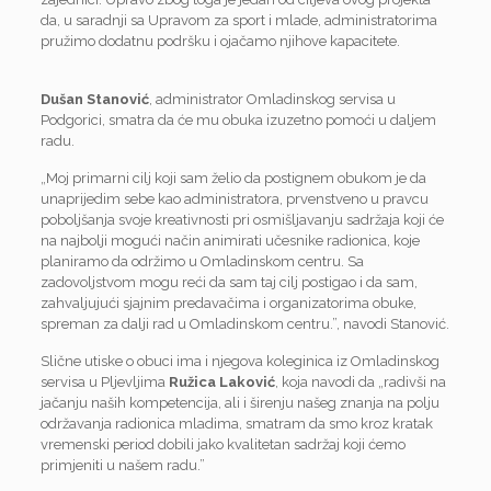
da, u saradnji sa Upravom za sport i mlade, administratorima
pružimo dodatnu podršku i ojačamo njihove kapacitete.
Dušan Stanović
, administrator Omladinskog servisa u
Podgorici, smatra da će mu obuka izuzetno pomoći u daljem
radu.
„Moj primarni cilj koji sam želio da postignem obukom je da
unaprijedim sebe kao administratora, prvenstveno u pravcu
poboljšanja svoje kreativnosti pri osmišljavanju sadržaja koji će
na najbolji mogući način animirati učesnike radionica, koje
planiramo da održimo u Omladinskom centru. Sa
zadovoljstvom mogu reći da sam taj cilj postigao i da sam,
zahvaljujući sjajnim predavačima i organizatorima obuke,
spreman za dalji rad u Omladinskom centru.”, navodi Stanović.
Slične utiske o obuci ima i njegova koleginica iz Omladinskog
servisa u Pljevljima
Ružica Laković
, koja navodi da „radivši na
jačanju naših kompetencija, ali i širenju našeg znanja na polju
održavanja radionica mladima, smatram da smo kroz kratak
vremenski period dobili jako kvalitetan sadržaj koji ćemo
primjeniti u našem radu.”