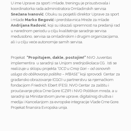
U ime Uprave za sport i mlade, treningu je prisustvovala i
koordinatorka rada administratora Omladinskih servisa
Snežana Ivanović
. Obuku su posjetili direktor Uprave za sport
i mlade
Marko Begović
i prerdstavnica Mreže za mlade
Andrijana Radović
, koji su iskazali spremnost na predaniji rad
u narednom periodu u cilju kvalitetnije saradnje servisa
međusobno, servisa sa omladinskim i drugim organizacijama,
ali i u cilju veće autonomije samih servisa.
Projekat
“Propitujem, dakle, postojim!”
NVO Juventas
implementira u saradnji sa Unijom srednjoškolaca CG . Isti se
realizuje u sklopu projekta
“OCD u Crnoj Gori – od osnovnih
usluga do oblikovanja politika – M’BASE”
koji sprovodi Centar za
građansko obrazovanje (CGO) u partnerstvu sa njemačkom
fondacijom Friedrich Ebert (FES), NVO Centar za zaštitu i
proučavanje ptica Crne Gore (CZIP) i NVO Politikon mreža, a u
saradnji sa Ministarstvom javne uprave, digitalnog društva i
medija i Kancelarijom za evropske integracije Vlade Crne Gore.
Projekat finansira Evropska unija.