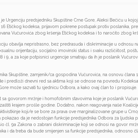
 je Urgenciju predsjedniku Skupštine Crne Gore, Aleksi Bečiću u kojoj
 16 Etičkog kodeksa, prijavom pokrene postupak protiv poslanika, pr
vana Vučurovića zbog kršenja Etičkog kodeksa i to naročito zbog krš
ju obavlja nepristrasno, bez predrasuda i diskriminacije u odnosu na 
alnu orijentaciju, socijalno imovinski status i svaku različiitost, poštuj
8 i 9, a za koje potpisnici urgencije smatraju da ih je poslanik Vučurov
dnika Skupštine, zamjenik/ca gospodina Vučurovića, na osnovu člana 
de i predloži dnevni red sa aktima koji se odnose na povredu Kodeksa
ore može sazvati tu sjednicu Odbora, a kako ovaj član to i propisuje.
t sa govorom mržnje i homofobnim stavovima koje je poslanik Vučuro
zaštiti krajem prošle godine. Dodatno, nakon reagovanja naše Koalici
 i aktivistkinje koji/e se bore za prava ove marginalizovane grupe u Crno
 pokazao da je nedostojan funkcije predsjednika Odbora za ljudska p
čl. 9a Zakona o zabrani diskriminacije koji se odnosi na govor mržnje
anika i da treba da bude smijenjen sa funkcije predsjednika, odnosno 