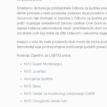
Smatramo da funkcija predsjednika Odbora za ljudska prav
etičke principe u radu poslanika, pokazao da je posebno 
Vučurović nije dostojan ni članstva u Odboru za ljudska pr
prati i ocjenjuje usklađenost zakona i prakse Crne Gore s
najviša instanca zakonodavne vlasti i predstavnički dom sv
od strane onih koji treba da štite Ustavom i zakonima zaga
Imajući u vidu da svaki poslanički klub može da inicira 
demokratiji koja podrazumijeva poštovanje ljudskih prava to
Koalicija Zajedno za LGBTIQ prava:
NVO Queer Montenegro
NVO Juventas
Asocijacija Spektra
NVO Stana
NVO Centar za monitoring i istraživanje (CeMI)
NVO Crnogorski ženski lobi