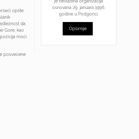
je nevladina organizacija
osnovana 29. januara 1996.
kršeći opšte
godine u Podgorici.
lanik
nadležnost da
Opširnije
ne Gore, kao
 pozicija moći
ije posvećene