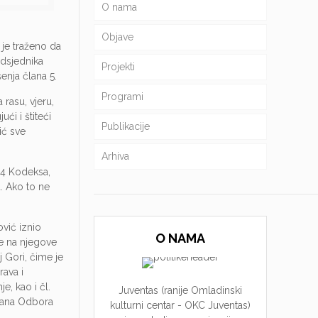
O nama
Objave
 je traženo da
edsjednika
Projekti
enja člana 5.
Programi
rasu, vjeru,
ući i štiteći
Publikacije
ić sve
Arhiva
14 Kodeksa,
. Ako to ne
vić iznio
O NAMA
je na njegove
j Gori, čime je
rava i
, kao i čl.
Juventas (ranije Omladinski
člana Odbora
kulturni centar - OKC Juventas)