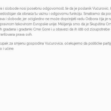
a i slobode nosi posebnu odgovornost, te da je poslanik Vučurović, 
nedostojan da obnaša tu važnu i odgovornu funkciju. Smatramo da pos
ava i slobode, jer očigledno ne može doprinijeti radu Odbora čija je 
a pravnom tekovinom Evropske unije. Mišljenja smo da je Skupština Cr
ih građana i građanki Crne Gore i u obavezi da ih štiti od zloupotrebe
rantovana prava svih.
postupak za smjenu gospodina Vučurovića, očekujemo da političke part
 i učine.