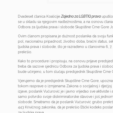
Dvadeset članica Koalicije
Zajedno za LGBTIQ prava
uputilo
se u skladu sa njegovim nadležnostima, a na osnovu člana
Odbora za ljudska prava i slobode Skupštine Crne Gore Jo
Ovim članom propisana je dužnost poslanika da svoju funkci
pol, nacionalnu pripadnost, životno doba, bračni status, seksu
ljudska prava i slobode, što je razrađeno u članovima 6, 7, 
prekršio.
Kako to procedure i propisuju, na osnovu prijave predsje
treba da sazove sjednicu Odbora za ljudska prava i slobo
bude učinjeno, u tom slučaju predsjednik Skupštine Crne G
Vjerujemo da je predsjednik Skupštine Crne Gore, upozna
tokom rasprave o izmjenama Zakona o socijalnoj i dječjoj 
izjave, poslanik Vučurović je i javno vrijeđao sve aktiviste
samo potvrdio svoje diskriminatorske stavove i još jednom
slobode. Smatramo da je poslanik Vučurović grubo prekršio 
443 Krivičnog zakonika, da je prekršio Etički kodeks posl
za ljudska prava.