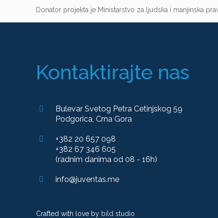
Donator projekta je Ministarstvo za ljudska i manjinska pra
Kontaktirajte nas
Bulevar Svetog Petra Cetinjskog 59
Podgorica, Crna Gora
+382 20 657 098
+382 67 346 605
(radnim danima od 08 - 16h)
info@juventas.me
Crafted with love by
bild studio