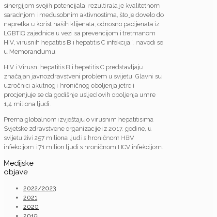
sinergijom svojih potencijala rezultirala je kvalitetnom
saradnjom i međusobnim aktivnostima, što je dovelo do
napretka u korist naših klijenata, odnosno pacijenata iz
LGBTIQ zajednice u vezi sa prevencijom i tretmanom
HIV, virusnih hepatitis B i hepatitis C infekcija.“, navodi se
u Memorandumu.
HIV i Virusni hepatitis B i hepatitis C predstavljaju
značajan javnozdravstveni problem u svijetu. Glavni su
uzročnici akutnog i hroničnog oboljenja jetre i
procjenjuje se da godišnje usljed ovih oboljenja umre
1,4 miliona ljudi.
Prema globalnom izvještaju o virusnim hepatitisima
Svjetske zdravstvene organizacije iz 2017. godine, u
svijetu živi 257 miliona ljudi s hroničnom HBV
infekcijom i 71 milion ljudi s hroničnom HCV infekcijom.
Medijske
objave
2022/2023
2021
2020
2019