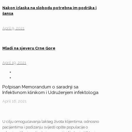
Nakon izlaska na slobodu potrebna im podrška i
šansa
April 9, 2021
Mladi na sjeveru Crne Gore
April 19, 2021
Potpisan Memorandum o saradnji sa
Infektivnom klinikom i Udruženjem infektologa
April 16, 2021
U cilju omogućavanja lakšeg života klijentima, odnosno
pacijentima i podizanju svijesti opšte populacije o