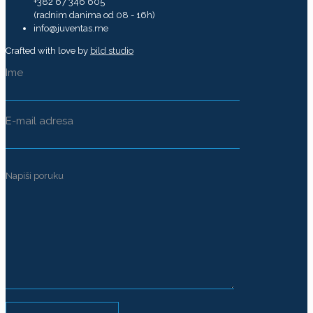
+382 67 346 605
(radnim danima od 08 - 16h)
info@juventas.me
Crafted with love by
bild studio