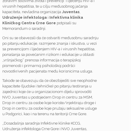
zdravim stilovima života i prevenciji i liječenju HIV-a i
virusnih hepatitisa, te u cilju međusobnog jačanja
kapaciteta, nevladina organizacija
Juventas
,
Udruženje infektologa
i
Infektivna klinika
Kliničkog Centra Crne Gore
potpisali su
Memorandum o saradnji.
Oni su se obavezali da će ostvariti međusobnu saradnju
po pitanju edukacije, razmjene znanja i iskustva, u vezi
sa prevencijom i liječenjem HIV-a i virusnih hepatitisa,
ponašanja sa povećanim rizikom i edukacije u oblasti
„vršnjačkog“ prenosa informacija o terapijskoj
pismenosti i primarnoj psihološkoj podršci
novootkrivenih pacijenata među korisnicima usluga.
Takođe se obavezuju da će obezbijediti sve neophodne
kapacitete (ljudske i tehničke) po pitanju testiranja u
zajednici koje će u organizacionom dijelu sprovoditi
NVO Juventas u postojećem Drop in centru za MSM,
Drop in centru za osobe koje koriste/injektiraju droge i
Drop in centru za osobe koje pružaju seksualne usluge
u Podgorici, kao i na terenu na teritoriji Crne Gore.
„Dosadašnja saradnja Infektivne klinike KCCG,
Udruženja infektologa Crne Gore i NVO Juventas,