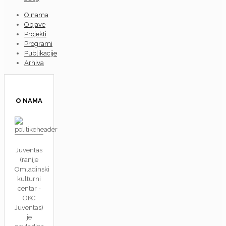
O nama
Objave
Projekti
Programi
Publikacije
Arhiva
O NAMA
Juventas
(ranije
Omladinski
kulturni
centar -
OKC
Juventas)
je