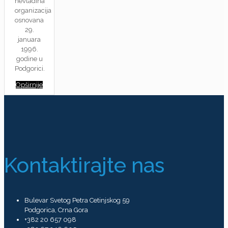
nevladina
organizacija
osnovana
29.
januara
1996.
godine u
Podgorici.
Opširnije
Kontaktirajte nas
Bulevar Svetog Petra Cetinjskog 59
Podgorica, Crna Gora
+382 20 657 098