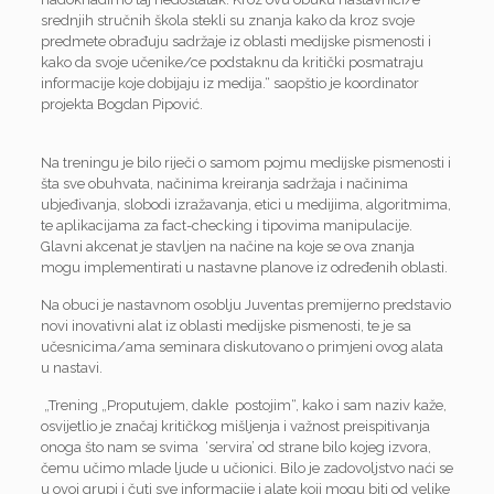
srednjih stručnih škola stekli su znanja kako da kroz svoje
predmete obrađuju sadržaje iz oblasti medijske pismenosti i
kako da svoje učenike/ce podstaknu da kritički posmatraju
informacije koje dobijaju iz medija.“ saopštio je koordinator
projekta Bogdan Pipović.
Na treningu je bilo riječi o samom pojmu medijske pismenosti i
šta sve obuhvata, načinima kreiranja sadržaja i načinima
ubjeđivanja, slobodi izražavanja, etici u medijima, algoritmima,
te aplikacijama za fact-checking i tipovima manipulacije.
Glavni akcenat je stavljen na načine na koje se ova znanja
mogu implementirati u nastavne planove iz određenih oblasti.
Na obuci je nastavnom osoblju Juventas premijerno predstavio
novi inovativni alat iz oblasti medijske pismenosti, te je sa
učesnicima/ama seminara diskutovano o primjeni ovog alata
u nastavi.
„Trening „Proputujem, dakle postojim“, kako i sam naziv kaže,
osvijetlio je značaj kritičkog mišljenja i važnost preispitivanja
onoga što nam se svima ‘servira’ od strane bilo kojeg izvora,
čemu učimo mlade ljude u učionici. Bilo je zadovoljstvo naći se
u ovoj grupi i čuti sve informacije i alate koji mogu biti od velike