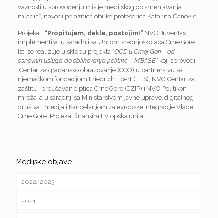
važnosti u sprovođenju misije medijskog opismenjavanja
mladih”, navodi polaznica obuke profesorica Katarina Čanović.
Projekat
“Propitujem, dakle, postojim!”
NVO Juventas
implementira u saradnji sa Unijom srednjoškolaca Crne Gore.
Isti se realizuje u sklopu projekta
“OCD u Crnoj Gori – od
osnovnih usluga do oblikovanja politika – M’BASE”
koji sprovodi
Centar za građansko obrazovanje (CGO) u partnerstvu sa
njemačkom fondacijom Friedrich Ebert (FES), NVO Centar za
zaštitu i proučavanje ptica Crne Gore (CZIP) i NVO Politikon
mreža, a u saradnji sa Ministarstvom javne uprave, digitalnog
društva i medija i Kancelarijom za evropske integracije Vlade
Crne Gore. Projekat finansira Evropska unija.
Medijske objave
2022/2023
2021