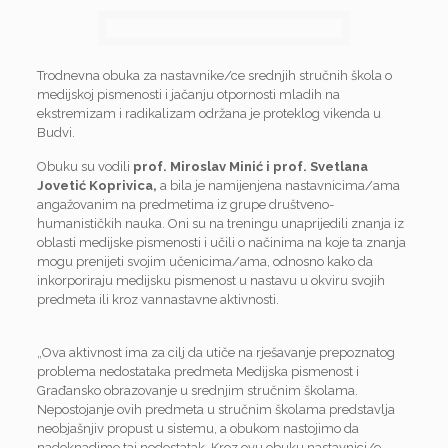
Trodnevna obuka za nastavnike/ce srednjih stručnih škola o
medijskoj pismenosti i jačanju otpornosti mladih na
ekstremizam i radikalizam održana je proteklog vikenda u
Budvi.
Obuku su vodili
prof. Miroslav Minić
i prof. Svetlana
Jovetić Koprivica,
a bila je namijenjena nastavnicima/ama
angažovanim na predmetima iz grupe društveno-
humanističkih nauka. Oni su na treningu unaprijedili znanja iz
oblasti medijske pismenosti i učili o načinima na koje ta znanja
mogu prenijeti svojim učenicima/ama, odnosno kako da
inkorporiraju medijsku pismenost u nastavu u okviru svojih
predmeta ili kroz vannastavne aktivnosti.
„Ova aktivnost ima za cilj da utiče na rješavanje prepoznatog
problema nedostataka predmeta Medijska pismenost i
Građansko obrazovanje u srednjim stručnim školama.
Nepostojanje ovih predmeta u stručnim školama predstavlja
neobjašnjiv propust u sistemu, a obukom nastojimo da
nadoknadimo taj nedostatak. Kroz ovu obuku nastavnici/e