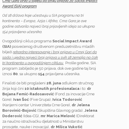
Crna Gora prva u svijetu po broju prijava za Social Impact
Award (SIA) program
Od 18 država koje učestvuju u SIA programu na tri
kontinenta – Evropa, Azija i Afrika, Crna Gora je ove
godine ostvarila najveći broj prijavljenih ideja sa ukupno
154 prijavljena učesnika.
Ovogodišnji ciklus programa
Social Impact Award
(SIA)
posvećenog društvenom preduzetništvu mladih
bilježi
rekordno interesovanje i broj prijava u Crnoj Gori do
sada i ujedno najveći broj prijava u svih 18 zemalja na čak
tri kontinenta u ovogodišnjem ciklusu.
Prošle godine, SIA
program zabilježio je 50 prijava, dok ove godine taj broj
iznosi
80
, sa ukupno
154
prijavljena učesnika.
Finalisti će biti proglašeni
28. juna
odlukom stručnog
žirija koji čini
10 istaknutih profesionalaca
i to:
dr
Bojana Femić-Radosavović
(Fond za inovacije Crne
Gore),
Ivan
Šoć
(Five Grupa),
Ivica
Todorović
(Karijerni centar Univerziteta Crne Gore),
dr Jelena
Borovinić-Bojović
(Skupština Glavnog grada),
Jelena
Doderović
(Idea-CG),
mr Marica Melović
(Direktorat
za naučno istraživačku djelatnost u Ministarstvu
prosvjete, nauke i inovacija),
dr Milica Vukotić