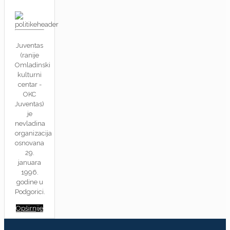
Juventas
(ranije
Omladinski
kulturni
centar -
OKC
Juventas)
je
nevladina
organizacija
osnovana
29.
januara
1996.
godine u
Podgorici.
Opširnije