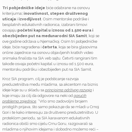
Tri pobjedničke ideje
biće odabrane na osnovu
kriterijuma
: inovativnost, stepen društvenog
uticaja
i
izvodljivost
. Osim mentorske podrške i
besplatnih edukativnih radionica, izabrani timovi
osvajaju
početni kapital u iznosu od 1.500 eura
i
obezbijeđen put na međunarodni SIA Samit
, koji se
ove godine održava u Njemačkoj. Osim tri pobjedničke
ideje, biće nagrađena i
četvrta
, koja se bira glasovima
online zajednice na osnovu objavljenih kratkih video
snimaka finalista na SIA veb sajtu. Četvrti rangirani tim
takođe osvaja početni kapital u iznosu od 1.500 eura,
mentorsku podršku i obezbijeđen put na SIA Samit.
Kroz SIA program, cilj je podsticanje razvoja
preduzetništva među mladima, sa akcentom na biznis
ideje koje su u skladu sa
principima održivog razvoja
i
koje imaju za cilj da odgovore na neki od
gorućih
problema zajednice
. “Vrlo smo zadovoljni brojem
pristiglih prijava, što samo pokazuje da se mladi u Crnoj
Gori i te kako interesuju za društveno preduzetništvo. U
proteklom periodu, sa SIA karavanom edukativnih
radionica obišli smo cijelu Crnu Goru, razgovarali sa
mladima o njihovim idejama i slobodno možemo reći –