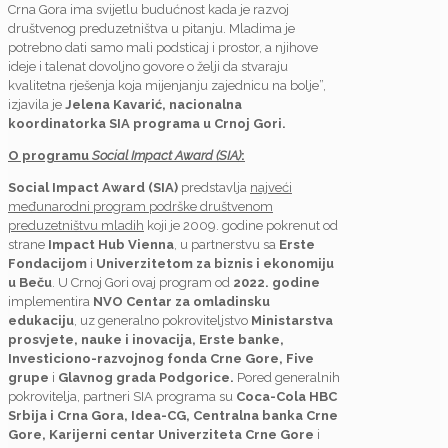
Crna Gora ima svijetlu budućnost kada je razvoj
društvenog preduzetništva u pitanju. Mladima je
potrebno dati samo mali podsticaj i prostor, a njihove
ideje i talenat dovoljno govore o želji da stvaraju
kvalitetna rješenja koja mijenjanju zajednicu na bolje”,
izjavila je
Jelena Kavarić, nacionalna
koordinatorka SIA programa u Crnoj Gori.
O programu
Social Impact Award (SIA)
:
Social Impact Award (SIA)
predstavlja
najveći
međunarodni program podrške društvenom
preduzetništvu mladih
koji je 2009. godine pokrenut od
strane
Impact Hub Vienna
, u partnerstvu sa
Erste
Fondacijom
i
Univerzitetom za biznis i ekonomiju
u Beču
. U Crnoj Gori ovaj program od
2022. godine
implementira
NVO Centar za omladinsku
edukaciju
, uz generalno pokroviteljstvo
Ministarstva
prosvjete, nauke i inovacija, Erste banke,
Investiciono-razvojnog fonda Crne Gore, Five
grupe
i
Glavnog grada Podgorice.
Pored generalnih
pokrovitelja, partneri SIA programa su
Coca-Cola HBC
Srbija i Crna Gora, Idea-CG, Centralna banka Crne
Gore, Karijerni centar Univerziteta Crne Gore
i