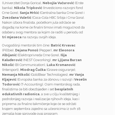
(Univerzitet Donja Gorica),
Nebojša Vučurović
(Erste
banka),
Nikola Tripković
(Investiciono-razvojni fond
Crne Gore),
Sanja Mrkić
(Centralna banka Crne Gore) i
Zvezdana Vuletić
(Coca-Cola HBC Srbija i Crna Gora).
Nakon izbora finalista, početkom jula održaće se
događaj na kome će finalni timovi imati mogućnost da
odaberu svog mentora sa kojim će raditi u periodu od
tri mjeseca
na razvoju svojih ideja.
Ovogodišnji mentorski tim čine:
Batrić Krvavac
(Pillbie),
Dejana Ponoš
(Pepper),
mr Eleonora
Albijanić
(Elektroprivreda Crne Gore),
Ilija
Kaluđerović
(NEST Coworking),
mr
Ljijana Burzan
Nikolić
(BI Communication),
Luka Krsmanović
(Intersport),
Miodrag Čučka
(Grawe osiguranje),
Nemanja Nikolić
(GoldBear Technologies),
mr
Vanja
Kljajević
(Evropska banka za obnovu i razvoj) i
Veselin
Todorović
(T-Accounting). Osim mentorskog rada,
finalistima će biti obezbijeđen i set
besplatnih
edukativnih radionica
, a sve u cilju kvalitetnijeg i
podrobnijeg razvoja i realizacije njihovih ideja, kao i
priprema za finalno takmičenje koje će se održati
krajem septembra zajedno sa učesnicima iz svih 18
zemalja koje sprovode ovaj program.