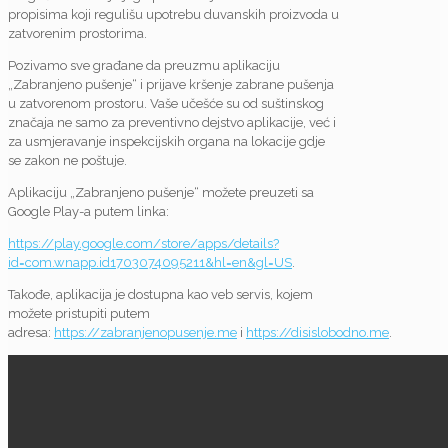
propisima koji regulišu upotrebu duvanskih proizvoda u
zatvorenim prostorima.
Pozivamo sve građane da preuzmu aplikaciju
„Zabranjeno pušenje“ i prijave kršenje zabrane pušenja
u zatvorenom prostoru. Vaše učešće su od suštinskog
značaja ne samo za preventivno dejstvo aplikacije, već i
za usmjeravanje inspekcijskih organa na lokacije gdje
se zakon ne poštuje.
Aplikaciju „Zabranjeno pušenje“ možete preuzeti sa
Google Play-a putem linka:
https://play.google.com/store/apps/details?
id=com.wnapp.id1703074095211&hl=en&gl=US
.
Takođe, aplikacija je dostupna kao veb servis, kojem
možete pristupiti putem
adresa:
https://zabranjenopusenje.me
i
https://disislobodno.me
.