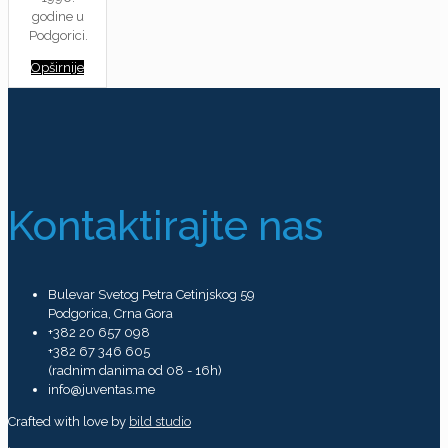
godine u
Podgorici.
Opširnije
Kontaktirajte nas
Bulevar Svetog Petra Cetinjskog 59
Podgorica, Crna Gora
+382 20 657 098
+382 67 346 605
(radnim danima od 08 - 16h)
info@juventas.me
Crafted with love by
bild studio