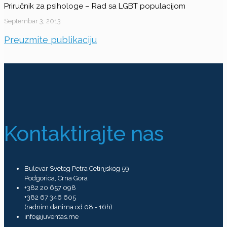
Priručnik za psihologe – Rad sa LGBT populacijom
Septembar 3, 2013
Preuzmite publikaciju
Kontaktirajte nas
Bulevar Svetog Petra Cetinjskog 59
Podgorica, Crna Gora
+382 20 657 098
+382 67 346 605
(radnim danima od 08 - 16h)
info@juventas.me