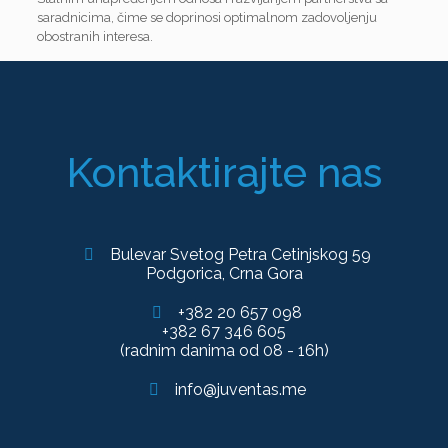
saradnicima, čime se doprinosi optimalnom zadovoljenju
obostranih interesa.
Kontaktirajte nas
Bulevar Svetog Petra Cetinjskog 59
Podgorica, Crna Gora
+382 20 657 098
+382 67 346 605
(radnim danima od 08 - 16h)
info@juventas.me