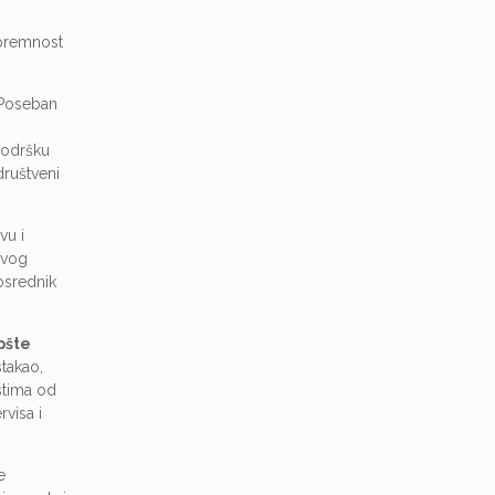
spremnost
. Poseban
podršku
društveni
vu i
ovog
osrednik
pšte
stakao,
astima od
rvisa i
e