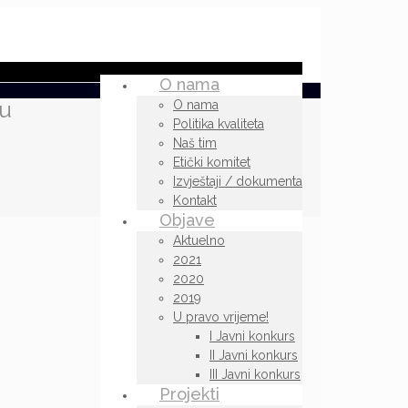
O nama
 u
O nama
Politika kvaliteta
Naš tim
Etički komitet
Izvještaji / dokumenta
Kontakt
Objave
Aktuelno
2021
2020
2019
U pravo vrijeme!
I Javni konkurs
II Javni konkurs
III Javni konkurs
Projekti