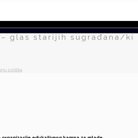
 – glas starijih sugrađana/ki
anju politika
ne organizacije edukativnog kampa za mlade