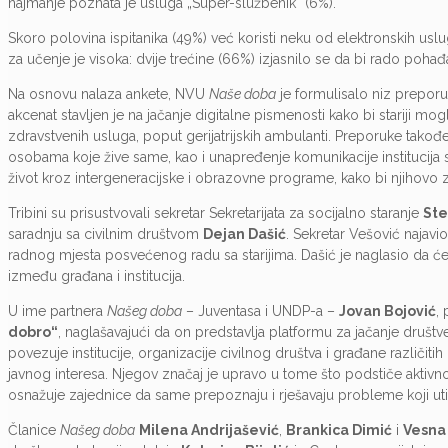
najmanje poznata je usluga „Super-službenik“ (6%).
Skoro polovina ispitanika (49%) već koristi neku od elektronskih uslu
za učenje je visoka: dvije trećine (66%) izjasnilo se da bi rado poha
Na osnovu nalaza ankete, NVU
Naše doba
je formulisalo niz preporuk
akcenat stavljen je na jačanje digitalne pismenosti kako bi stariji mogl
zdravstvenih usluga, poput gerijatrijskih ambulanti. Preporuke tak
osobama koje žive same, kao i unapređenje komunikacije institucija sa 
život kroz intergeneracijske i obrazovne programe, kako bi njihovo zn
Tribini su prisustvovali sekretar Sekretarijata za socijalno staranje
Ste
saradnju sa civilnim društvom
Dejan Dašić
. Sekretar Vešović najavi
radnog mjesta posvećenog radu sa starijima. Dašić je naglasio da ć
između građana i institucija.
U ime partnera
Našeg doba
– Juventasa i UNDP-a –
Jovan Bojović
,
dobro“
, naglašavajući da on predstavlja platformu za jačanje društ
povezuje institucije, organizacije civilnog društva i građane različiti
javnog interesa. Njegov značaj je upravo u tome što podstiče aktivno u
osnažuje zajednice da same prepoznaju i rješavaju probleme koji utiču
Članice
Našeg doba
Milena Andrijašević
,
Brankica Dimić
i
Vesna