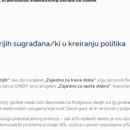
arijih sugrađana/ki u kreiranju politika
ijih“
, kao dio inicijative
„Zajedno za treće doba“
, koju sprovodi 
a razvoj (UNDP), kroz program
„Zajedno za opšte dobro“
, finansira
 2025. godine među 220 stanovnika/ca Podgorice starijih od 55 godina
a elektronskim uslugama koje nudi Glavni grad, ali ih ne koristi u potp
 uslugu praćenja javnog prevoza – čak 40% ispitanih navelo je ovu opci
 komunalnih problema poznaje 18%, učešće u javnim raspravama 12%,