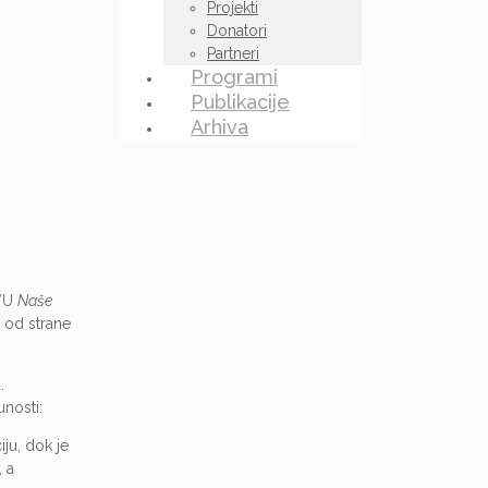
Projekti
Donatori
Partneri
Programi
Publikacije
Arhiva
NVU
Naše
n od strane
.
unosti:
ju, dok je
 a