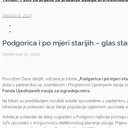
Oktobar 6, 2025
Podgorica i po mjeri starijih – glas st
Septembar 30, 2025
Povodom Dana starijih, održana je tribina
„Podgorica i po mjeri star
doba
u partnerstvu sa Juventasom i Programom Ujedinjenih nacija z
Fonda Ujedinjenih nacija za izgradnju mira
.
Na tribini su predstavljeni rezultati ankete sprovedene u septembru
Istraživanje je pokazalo da je starija populacija uglavnom upoznata s
Anketa je pokazala da stariji sugrađani u Podgorici najbolje poznaju
24% upoznato s mogućnošću elektronskog plaćanja usluga. Prijavu