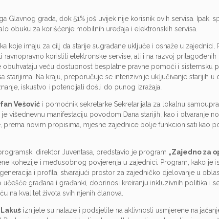
ga Glavnog grada, dok 51% još uvijek nije korisnik ovih servisa. Ipak, 
đalo obuku za korišćenje mobilnih uređaja i elektronskih servisa.
a koje imaju za cilj da starije sugrađane uključe i osnaže u zajednici
i ravnopravno koristiti elektronske servise, ali i na razvoj prilagođenih
ođe obuhvataju veću dostupnost besplatne pravne pomoći i sistemsku 
starijima. Na kraju, preporučuje se intenzivnije uključivanje starijih u 
anje, iskustvo i potencijali došli do punog izražaja.
fan Vešović
i pomoćnik sekretarke Sekretarijata za lokalnu samoupra
o je višednevnu manifestaciju povodom Dana starijih, kao i otvaranje n
e, prema novim propisima, mjesne zajednice bolje funkcionisati kao p
 programski direktor Juventasa, predstavio je program
„Zajedno za o
vene kohezije i međusobnog povjerenja u zajednici. Program, kako je i
h generacija i profila, stvarajući prostor za zajedničko djelovanje u obl
češće građana i građanki, doprinosi kreiranju inkluzivnih politika i se
 na kvalitet života svih njenih članova.
 Lakuš
iznijele su nalaze i podsjetile na aktivnosti usmjerene na jačanj