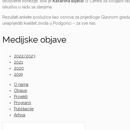
društvene kohezije, dok je
Katarina Bijelić
iz Centra za socijalni ra
iskustvu u radu sa starijima.
Rezultati ankete poslužiće kao osnova za prijedloge Glavnom gradu o
unaprijediti kvalitet života u Podgorici – za sve nas.
Medijske objave
2022/2023
2021
2020
2019
O nama
Objave
Projekti
Programi
Publikacije
Arhiva