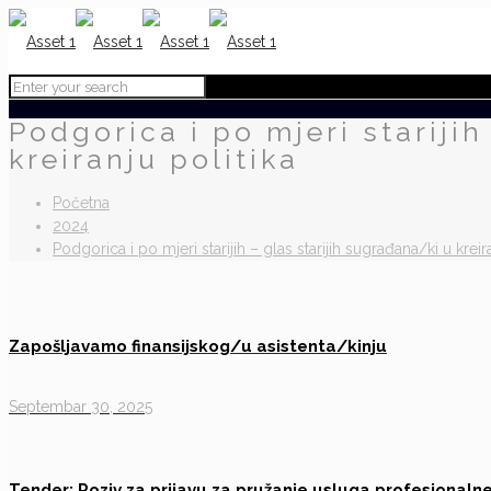
Podgorica i po mjeri starijih
kreiranju politika
Početna
2024
Podgorica i po mjeri starijih – glas starijih sugrađana/ki u kreir
Zapošljavamo finansijskog/u asistenta/kinju
Septembar 30, 2025
Tender: Poziv za prijavu za pružanje usluga profesional