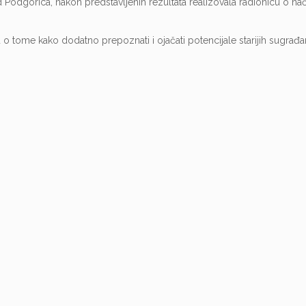
d Podgorica, nakon predstavljenih rezultata realizovala radionicu o nač
 tome kako dodatno prepoznati i ojačati potencijale starijih sugrađa