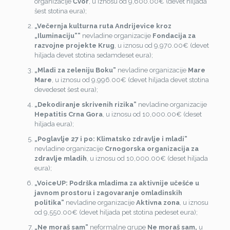
organizacije
Čvor
, u iznosu od 9,600.00€ (devet hiljada
šest stotina eura);
„Večernja kulturna ruta Andrijevice kroz
„Iluminaciju””
nevladine organizacije
Fondacija za
razvojne projekte Krug
, u iznosu od 9,970.00€ (devet
hiljada devet stotina sedamdeset eura);
„Mladi za zeleniju Boku”
nevladine organizacije
Mare
Mare
, u iznosu od 9,996.00€ (devet hiljada devet stotina
devedeset šest eura);
„
Dekodiranje skrivenih rizika”
nevladine organizacije
Hepatitis Crna Gora
, u iznosu od 10,000.00€ (deset
hiljada eura);
„Poglavlje 27 i po: Klimatsko zdravlje i mladi”
nevladine organizacije
Crnogorska organizacija za
zdravlje mladih
, u iznosu od 10,000.00€ (deset hiljada
eura);
„VoiceUP: Podrška mladima za aktivnije učešće u
javnom prostoru i zagovaranje omladinskih
politika”
nevladine organizacije
Aktivna zona
, u iznosu
od 9,550.00€ (devet hiljada pet stotina pedeset eura);
„Ne moraš sam”
neformalne grupe
Ne moraš sam,
u