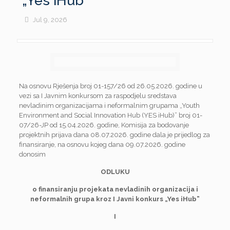
„Yes iHub”
Jul 9, 2026
Na osnovu Rješenja broj 01-157/26 od 26.05.2026. godine u
vezi sa I Javnim konkursom za raspodjelu sredstava
nevladinim organizacijama i neformalnim grupama „Youth
Environment and Social Innovation Hub (YES iHub)” broj 01-
07/26-JP od 15.04.2026. godine, Komisija za bodovanje
projektnih prijava dana 08.07.2026. godine dala je prijedlog za
finansiranje, na osnovu kojeg dana 09.07.2026. godine
donosim
ODLUKU
o finansiranju projekata nevladinih organizacija i
neformalnih grupa kroz I Javni konkurs „Yes iHub”
I