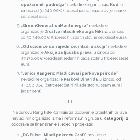
opožarenih područja”
nevladine organizacije
Kod
, u
iznosu od 31,240.00€ (trideset jedna hiljada dvije stotine
četrdeset eura.);
„GreenGenerationMontenegro”
nevladine
organizacije
Društvo mladih ekologa Nikšić
, u iznosu
od 30,340.00€ (trideset hiljada tri stotine četrdeset eura).
„Od učionice do zajednice: mladi u akciji”
nevladine
organizacije
Akcija za ljudska prava
, u iznosu od
47,136.00€ (četrdeset sedam hiljada stotinu trideset šeset
eura);
“Junior Rangers: Mladi čuvari parkova prirode”
nevladine organizacije
Parkovi Dinarida
, u iznosu od
44,108.01€ (četrdeset četiri hiljade stotinu osam eura i
jedan cent).
III
Na osnovu Rang liste Komisije za bodovanje projektnih prijava
nevladinih organizacijama i neformalnih grupa u
Kategoriji 2
odobrava se finansiranje sljedećih projekata:
„DG Pulse- Mladi pokreću GraD”
nevladine