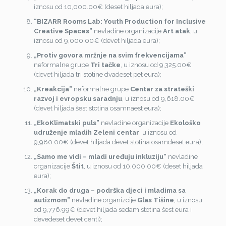
iznosu od 10,000.00€ (deset hiljada eura);
“BIZARR Rooms Lab: Youth Production for Inclusive
Creative Spaces”
nevladine organizacije
Art atak
, u
iznosu od 9,000.00€ (devet hiljada eura);
„Protiv govora mržnje na svim frekvencijama”
neformalne grupe
Tri tačke
, u iznosu od 9,325.00€
(devet hiljada tri stotine dvadeset pet eura);
„Kreakcija”
neformalne grupe
Centar za strateški
razvoj i evropsku saradnju
, u iznosu od 9,618.00€
(devet hiljada šest stotina osamnaest eura);
„
EkoKlimatski puls”
nevladine organizacije
Ekološko
udruženje mladih Zeleni centar
, u iznosu od
9,980.00€ (devet hiljada devet stotina osamdeset eura);
„Samo me vidi – mladi uređuju inkluziju“
nevladine
organizacije
Štit
, u iznosu od 10,000.00€ (deset hiljada
eura);
„Korak do druga – podrška djeci i mladima sa
autizmom”
nevladine organizcije
Glas Tišine
, u iznosu
od 9,776.99€ (devet hiljada sedam stotina šest eura i
devedeset devet centi);