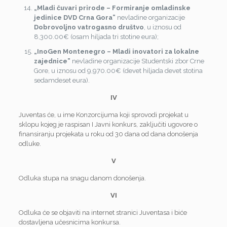
„Mladi čuvari prirode – Formiranje omladinske
jedinice DVD Crna Gora”
nevladine organizacije
Dobrovoljno vatrogasno društvo
, u iznosu od
8,300.00€ (osam hiljada tri stotine eura);
„
InoGen Montenegro – Mladi inovatori za lokalne
zajednice”
nevladine organizacije Studentski zbor Crne
Gore, u iznosu od 9,970.00€ (devet hiljada devet stotina
sedamdeset eura).
IV
Juventas će, u ime Konzorcijuma koji sprovodi projekat u
sklopu kojeg je raspisan I Javni konkurs, zaključiti ugovore o
finansiranju projekata u roku od 30 dana od dana donošenja
odluke.
V
Odluka stupa na snagu danom donošenja.
VI
Odluka će se objaviti na internet stranici Juventasa i biće
dostavljena učesnicima konkursa.