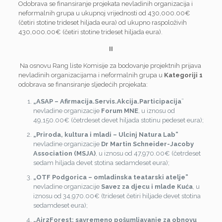
Odobrava se finansiranje projekata nevladinih organizacija i
neformalnih grupa u ukupnoj vrijednosti od 430,000.00€
(četiri stotine trideset hiljada eura) od ukupno raspoloživih
430,000.00€ (četiri stotine trideset hiljada eura).
II
Na osnovu Rang liste Komisije za bodovanje projektnih prijava
nevladinih organizacijama i neformalnih grupa u
Kategoriji 1
odobrava se finansiranje sljedećih projekata:
„ASAP – Afirmacija.Servis.Akcija.Participacija
”
nevladine organizacije
Forum MNE
, u iznosu od
49,150.00€ (četrdeset devet hiljada stotinu pedeset eura);
„Priroda, kultura i mladi – Ulcinj Natura Lab”
nevladine organizacije
Dr Martin Schneider-Jacoby
Association (MSJA)
, u iznosu od 47,970.00€ (četrdeset
sedam hiljada devet stotina sedamdeset eura);
„OTF Podgorica – omladinska teatarski atelje”
nevladine organizacije
Savez za djecu i mlade Kuća
, u
iznosu od 34,970.00€ (trideset četiri hiljade devet stotina
sedamdeset eura);
„Air2Forest: savremeno pošumljavanje za obnovu