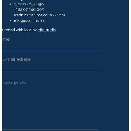
+382 20 657 098
+382 67 346 605
(radnim danima od 08 - 16h)
info@juventas.me
Crafted with love by
bild studio