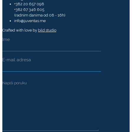
+382 20 657 098
+382 67 346 605
(radnim danima od 08 - 16h)
info@juventas.me
Crafted with love by
bild studio