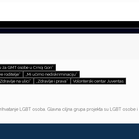
ju za GMT osobe u Crnoj Gori“
e roditelje“
„Mi učimo nediskriminaciju“
Zdravlje na ulici“
„Zdravlje i prava“
Volonterski centar Juventas
prihvatanje LGBT osoba. Glavna ciljna grupa projekta su LGBT osobe i nj