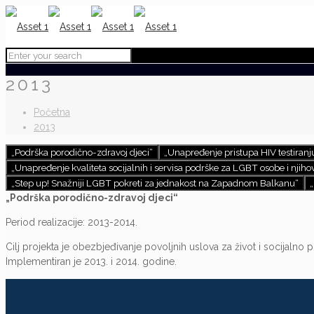
2013
Početna
2013
„Podrška porodično-zdravoj djeci“
„Unapređenje pristupa HIV testiran
„Unapređenje kvaliteta socijalnih i servisa podrške za LGBT osobe i njihov
„Step up! Snažniji LGBT pokreti za jednakost na Zapadnom Balkanu“
„
„Podrška porodično-zdravoj djeci“
Period realizacije: 2013-2014.
Cilj projekta je obezbjeđivanje povoljnih uslova za život i socijalno 
Implementiran je 2013. i 2014. godine.