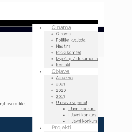
O nama
O nama
Politika kvaliteta
Naš tim
Etički komitet
Izvještaji / dokumenta
Kontakt
Objave
Aktuelno
2021
2020
2019
U pravo vrijeme!
ihovi roditelji.
I Javni konkurs
II Javni konkurs
III Javni konkurs
Projekti