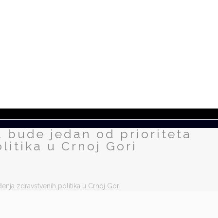
 bude jedan od prioriteta
itika u Crnoj Gori
nja zdravstvenih politika u Crnoj Gori