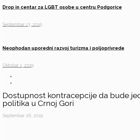
Drop in centar za LGBT osobe u centru Podgorice
Septembar 13, 2019
Neophodan uporedni razvoj turizma i poljoprivrede
Oktobar 1, 2019
Dostupnost kontracepcije da bude jed
politika u Crnoj Gori
Septembar 26, 2019