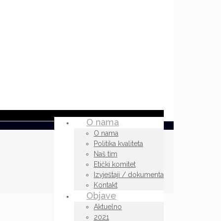
O nama
O nama
Politika kvaliteta
Naš tim
Etički komitet
Izvještaji / dokumenta
Kontakt
Objave
Aktuelno
2021