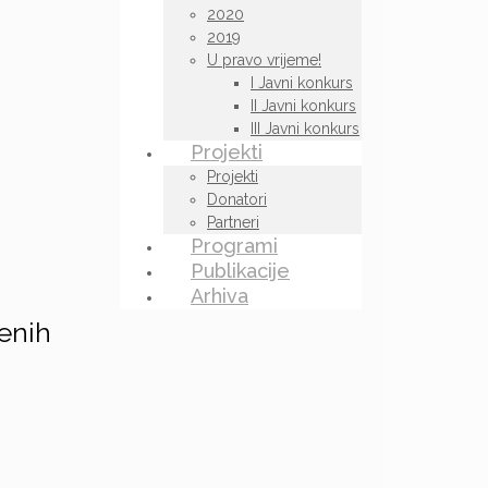
2020
2019
U pravo vrijeme!
I Javni konkurs
II Javni konkurs
III Javni konkurs
Projekti
Projekti
Donatori
Partneri
Programi
Publikacije
Arhiva
enih