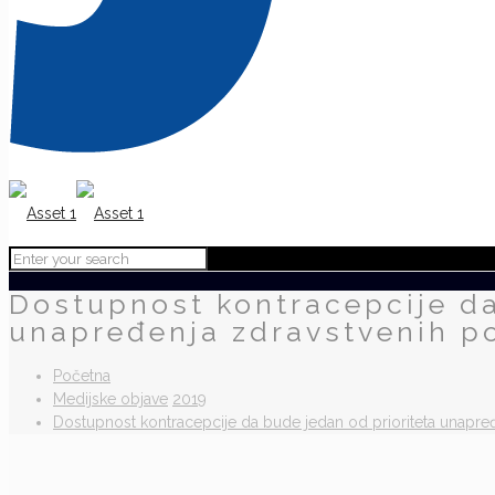
Dostupnost kontracepcije da
unapređenja zdravstvenih pol
Početna
Medijske objave
2019
Dostupnost kontracepcije da bude jedan od prioriteta unapređe