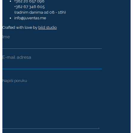
+382 20 657 098
+382 67 346 605
(radnim danima od 08 - 16h)
info@juventas.me
Crafted with love by
bild studio