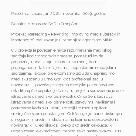
Period realizacije: jun 2018.- novembar 2019. godine
Donator: Ambasada SAD u Crnoj Gori
Projekat „Rereading – Rewriting: Improving media literacy in
Montenegro“ realizovan je u saradnji sa agencijom MINA.
Cilj projekta je povećanje nivoa razumjevanja medijskog
sadržaja kod crnogorskih građana, pomažući im da
prepoznaju, analiziraju i izbore se sa medijskom
propagandom, lažnim vijestima i neprikladnim medijskim
sadržajima. Takođe, projektom smo težili da unaprijedimo
medijsku scenu u Crnoj Gori kroz profesionalizaciju
novinara/ki i povećanje stepena medijske pismenosti kod
mladih i opšte populacije. U okviru projekta sprovedeno je desk
istraživanje o medijskoj pismenosti u Crnoj Gori, kao i dva
istraživanja o medijskoj pismenosti, stavovima, navikama i
potrebama kada su u pitanju mediji i to među opštom i
srednjoškolskom populacijom. Održano je 30 panel diskusija u
crnogorskim srednjim školama, na kojima je učestvovalo 11
novinara/ki i urednika/ca i preko 850 srednjoškolaca/ki.
Organizovan je akreditovani trening za 21 nastavnika/cu iz 11