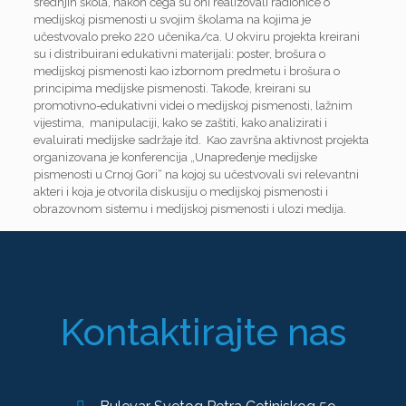
srednjih škola, nakon čega su oni realizovali radionice o
medijskoj pismenosti u svojim školama na kojima je
učestvovalo preko 220 učenika/ca. U okviru projekta kreirani
su i distribuirani edukativni materijali: poster, brošura o
medijskoj pismenosti kao izbornom predmetu i brošura o
principima medijske pismenosti. Takođe, kreirani su
promotivno-edukativni videi o medijskoj pismenosti, lažnim
vijestima, manipulaciji, kako se zaštiti, kako analizirati i
evaluirati medijske sadržaje itd. Kao završna aktivnost projekta
organizovana je konferencija „Unapređenje medijske
pismenosti u Crnoj Gori“ na kojoj su učestvovali svi relevantni
akteri i koja je otvorila diskusiju o medijskoj pismenosti i
obrazovnom sistemu i medijskoj pismenosti i ulozi medija.
Kontaktirajte nas