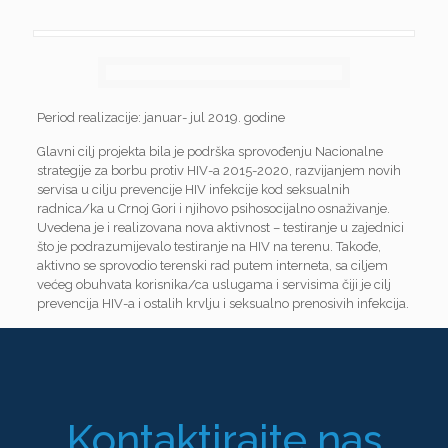
Period realizacije: januar- jul 2019. godine
Glavni cilj projekta bila je podrška sprovođenju Nacionalne
strategije za borbu protiv HIV-a 2015-2020, razvijanjem novih
servisa u cilju prevencije HIV infekcije kod seksualnih
radnica/ka u Crnoj Gori i njihovo psihosocijalno osnaživanje.
Uvedena je i realizovana nova aktivnost – testiranje u zajednici
što je podrazumijevalo testiranje na HIV na terenu. Takođe,
aktivno se sprovodio terenski rad putem interneta, sa ciljem
većeg obuhvata korisnika/ca uslugama i servisima čiji je cilj
prevencija HIV-a i ostalih krvlju i seksualno prenosivih infekcija.
Kontaktirajte nas