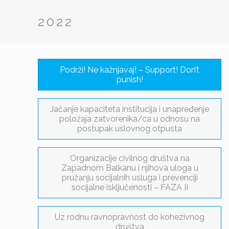
2022
Podrži! Ne kažnjavaj! – Support! Don’t
punish!
Jačanje kapaciteta institucija i unapređenje
položaja zatvorenika/ca u odnosu na
postupak uslovnog otpusta
Organizacije civilnog društva na
Zapadnom Balkanu i njihova uloga u
pružanju socijalnih usluga i prevenciji
socijalne isključenosti – FAZA II
Uz rodnu ravnopravnost do kohezivnog
društva