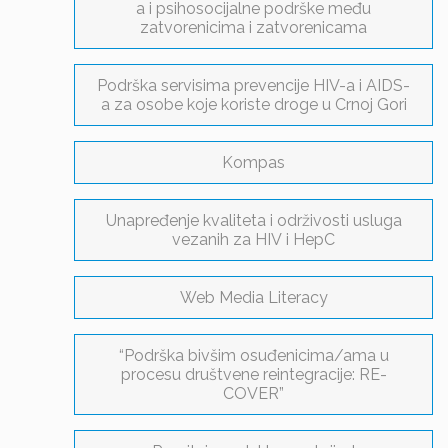
a i psihosocijalne podrške među
zatvorenicima i zatvorenicama
Podrška servisima prevencije HIV-a i AIDS-
a za osobe koje koriste droge u Crnoj Gori
Kompas
Unapređenje kvaliteta i održivosti usluga
vezanih za HIV i HepC
Web Media Literacy
“Podrška bivšim osuđenicima/ama u
procesu društvene reintegracije: RE-
COVER”