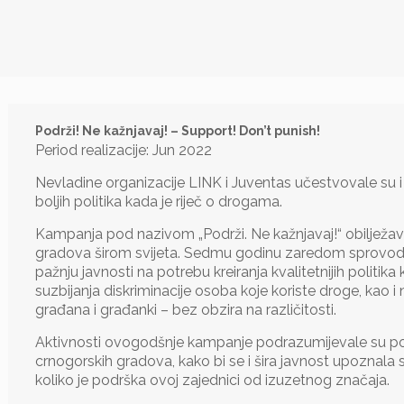
Podrži! Ne kažnjavaj! – Support! Don’t punish!
Period realizacije: Jun 2022
Nevladine organizacije LINK i Juventas učestvovale su 
boljih politika kada je riječ o drogama.
Kampanja pod nazivom „Podrži. Ne kažnjavaj!“ obilježav
gradova širom svijeta. Sedmu godinu zaredom sprovodimo 
pažnju javnosti na potrebu kreiranja kvalitetnijih politi
suzbijanja diskriminacije osoba koje koriste droge, kao 
građana i građanki – bez obzira na različitosti.
Aktivnosti ovogodšnje kampanje podrazumijevale su pos
crnogorskih gradova, kako bi se i šira javnost upoznala 
koliko je podrška ovoj zajednici od izuzetnog značaja.